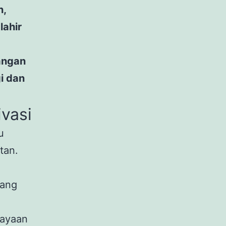
n,
lahir
angan
i dan
vasi
u
tan.
yang
cayaan