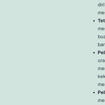
dir
mem
Te
mem
bu
bar
Pel
ora
mer
kek
me
Pel
me