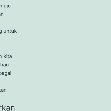
enuju
an
g untuk
 kita
ahan
bagai
kan
rkan