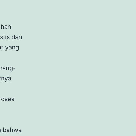
ahan
stis dan
t yang
orang-
rnya
roses
a bahwa