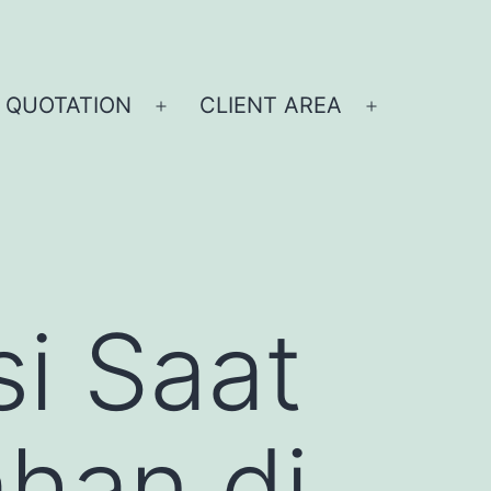
 QUOTATION
CLIENT AREA
i Saat
han di