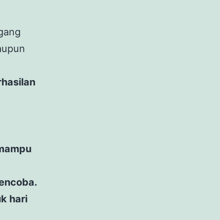
egang
upun
hasilan
u mampu
mencoba.
k hari