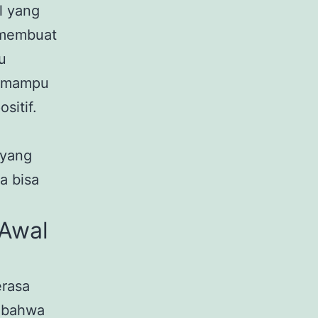
l yang
a membuat
u
ta mampu
sitif.
 yang
a bisa
 Awal
erasa
h bahwa