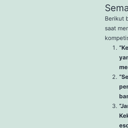
Sema
Berikut 
saat me
kompetis
“K
yan
me
“Se
pe
ban
“Ja
Kek
eso