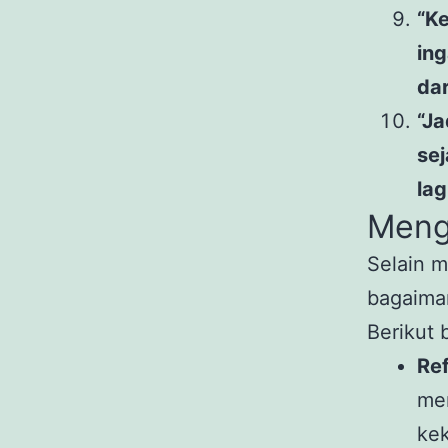
“K
ing
dar
“J
sej
lag
Meng
Selain m
bagaima
Berikut 
Ref
men
kek