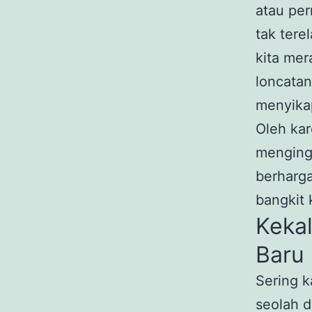
atau per
tak tere
kita mer
loncatan
menyikap
Oleh kar
menging
berharga
bangkit 
Kekal
Baru
Sering k
seolah d