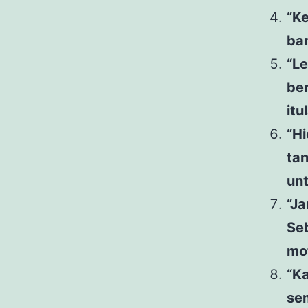
“K
ban
“Le
ber
itu
“Hi
tan
unt
“J
Se
mo
“Ka
sem