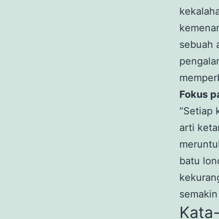
kekalah
kemenang
sebuah a
pengalam
memperba
Fokus p
“Setiap 
arti ket
meruntuh
batu lo
kekurang
semakin
Kata