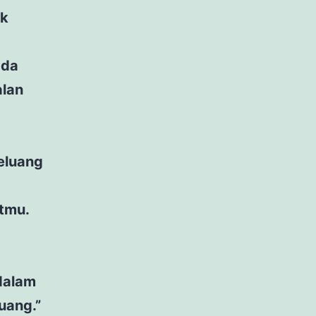
uk
ada
alan
peluang
tmu.
 dalam
uang.”