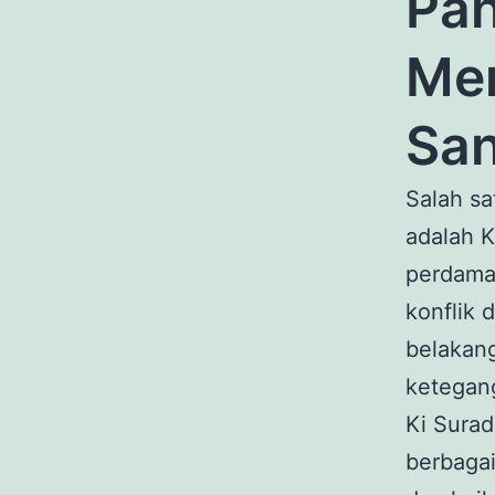
Pah
Men
San
Salah sa
adalah K
perdama
konflik 
belakang
ketegang
Ki Sura
berbaga