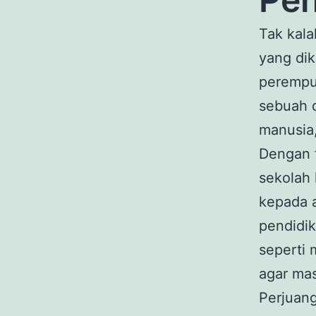
Tak kala
yang di
perempu
sebuah 
manusia
Dengan t
sekolah
kepada 
pendidik
seperti
agar mas
Perjuang