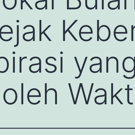
Jejak Kebe
pirasi yan
 oleh Wak