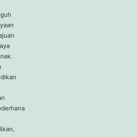
gguh
ayaan
ajuan
daya
anak.
h
idikan
an
ederhana
ikan,