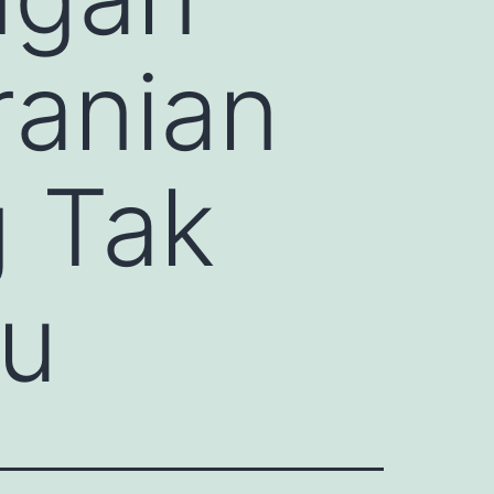
ranian
g Tak
tu