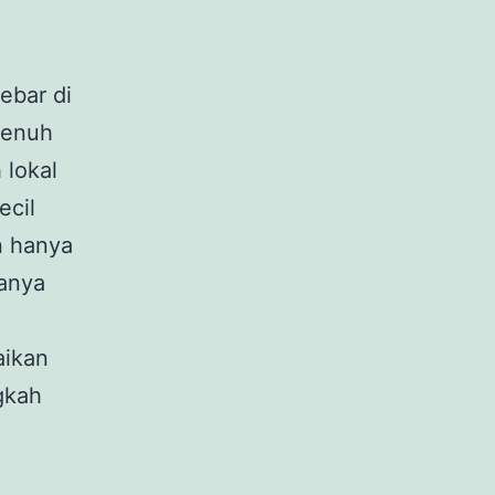
ebar di
penuh
 lokal
ecil
n hanya
hanya
aikan
ngkah