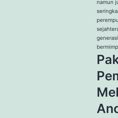
namun j
seringka
perempu
sejahter
generasi
bermimp
Pak
Pem
Mel
An