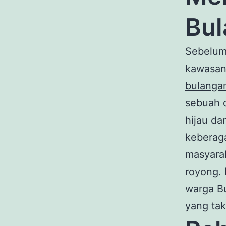
Bul
Sebelum
kawasan
bulanga
sebuah d
hijau da
keberaga
masyara
royong. 
warga Bu
yang tak