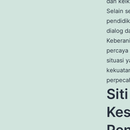
dan keik
Selain s
pendidi
dialog d
Keberan
percaya 
situasi 
kekuatan
perpeca
Sit
Kes
Pen