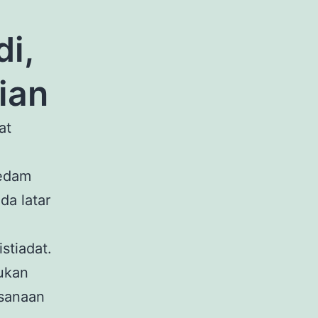
di,
ian
at
redam
da latar
stiadat.
ukan
ksanaan