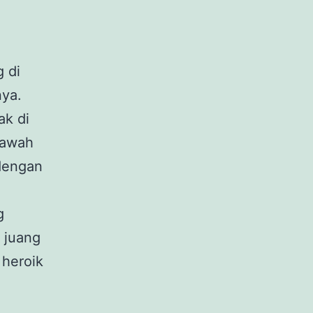
 di
nya.
ak di
sawah
 dengan
g
 juang
 heroik