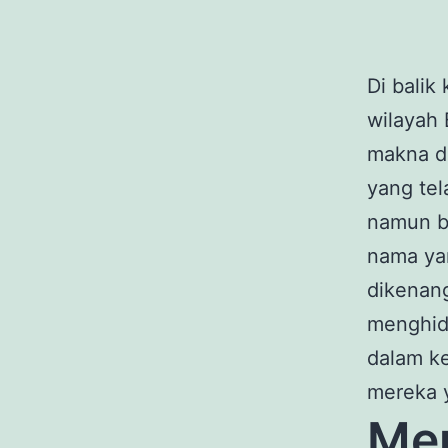
Di balik
wilayah 
makna da
yang tel
namun b
nama yan
dikenang
menghidu
dalam ke
mereka y
Men