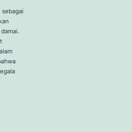
l sebagai
kan
 damai.
t
dalam
 bahwa
segala