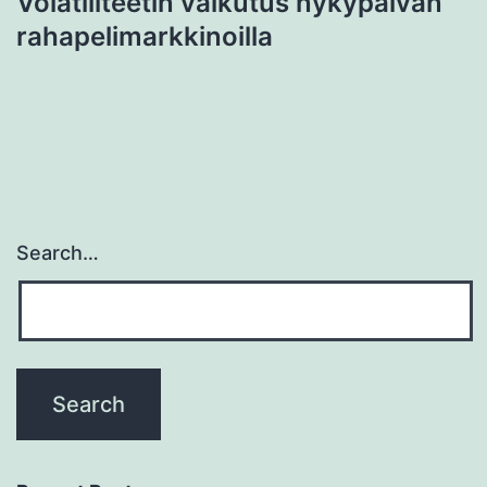
Volatiliteetin vaikutus nykypäivän
rahapelimarkkinoilla
Search…