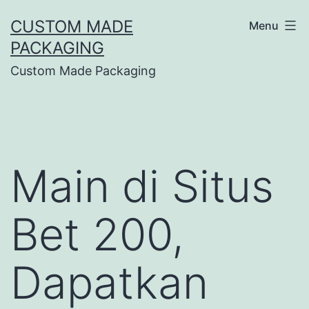
CUSTOM MADE
Menu
PACKAGING
Custom Made Packaging
Main di Situs
Bet 200,
Dapatkan