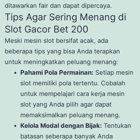
ditawarkan fair dan dapat dipercaya.
Tips Agar Sering Menang di
Slot Gacor Bet 200
Meski mesin slot bersifat acak, ada
beberapa tips yang bisa Anda terapkan
untuk meningkatkan peluang menang:
Pahami Pola Permainan:
Setiap mesin
slot memiliki pola tertentu. Cobalah
untuk mempelajari cara kerja mesin
slot yang Anda pilih agar dapat
memaksimalkan peluang menang.
Kelola Modal dengan Bijak:
Tentukan
batasan seberapa banyak Anda