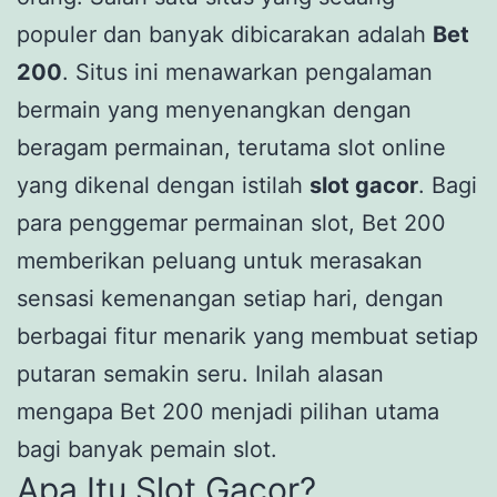
populer dan banyak dibicarakan adalah
Bet
200
. Situs ini menawarkan pengalaman
bermain yang menyenangkan dengan
beragam permainan, terutama slot online
yang dikenal dengan istilah
slot gacor
. Bagi
para penggemar permainan slot, Bet 200
memberikan peluang untuk merasakan
sensasi kemenangan setiap hari, dengan
berbagai fitur menarik yang membuat setiap
putaran semakin seru. Inilah alasan
mengapa Bet 200 menjadi pilihan utama
bagi banyak pemain slot.
Apa Itu Slot Gacor?