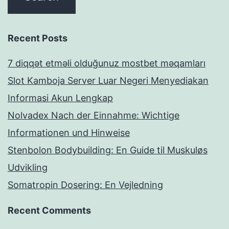
Recent Posts
7 diqqət etməli olduğunuz mostbet məqamları
Slot Kamboja Server Luar Negeri Menyediakan
Informasi Akun Lengkap
Nolvadex Nach der Einnahme: Wichtige
Informationen und Hinweise
Stenbolon Bodybuilding: En Guide til Muskuløs
Udvikling
Somatropin Dosering: En Vejledning
Recent Comments