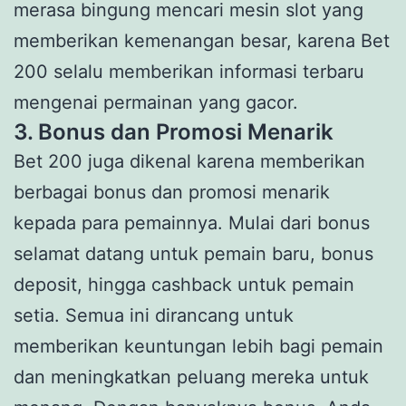
merasa bingung mencari mesin slot yang
memberikan kemenangan besar, karena Bet
200 selalu memberikan informasi terbaru
mengenai permainan yang gacor.
3.
Bonus dan Promosi Menarik
Bet 200 juga dikenal karena memberikan
berbagai bonus dan promosi menarik
kepada para pemainnya. Mulai dari bonus
selamat datang untuk pemain baru, bonus
deposit, hingga cashback untuk pemain
setia. Semua ini dirancang untuk
memberikan keuntungan lebih bagi pemain
dan meningkatkan peluang mereka untuk