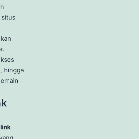
ah
situs
akan
r.
iakses
p, hingga
 pemain
nk
link
 yang