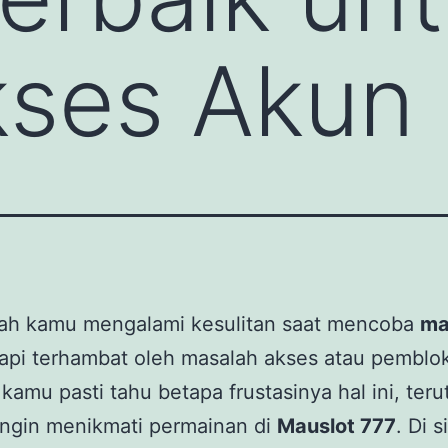
ses Akun
ah kamu mengalami kesulitan saat mencoba
ma
api terhambat oleh masalah akses atau pemblok
, kamu pasti tahu betapa frustasinya hal ini, teru
ingin menikmati permainan di
Mauslot 777
. Di s