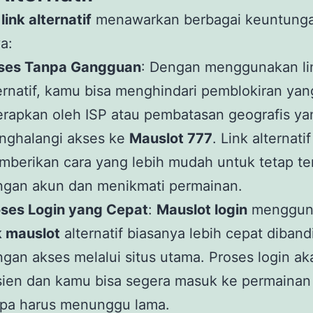
link alternatif
menawarkan berbagai keuntunga
a:
ses Tanpa Gangguan
: Dengan menggunakan li
ernatif, kamu bisa menghindari pemblokiran yan
erapkan oleh ISP atau pembatasan geografis ya
nghalangi akses ke
Mauslot 777
. Link alternatif
berikan cara yang lebih mudah untuk tetap t
ngan akun dan menikmati permainan.
oses Login yang Cepat
:
Mauslot login
menggun
k mauslot
alternatif biasanya lebih cepat diban
gan akses melalui situs utama. Proses login ak
sien dan kamu bisa segera masuk ke permainan 
npa harus menunggu lama.