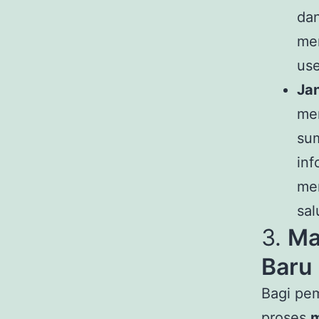
dan
me
use
Ja
men
sum
inf
mer
sal
3.
Ma
Baru 
Bagi pe
proses
m