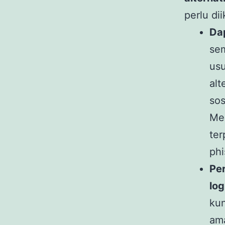
perlu dii
Da
sem
us
alt
sos
Men
ter
phi
Pe
log
kun
ama