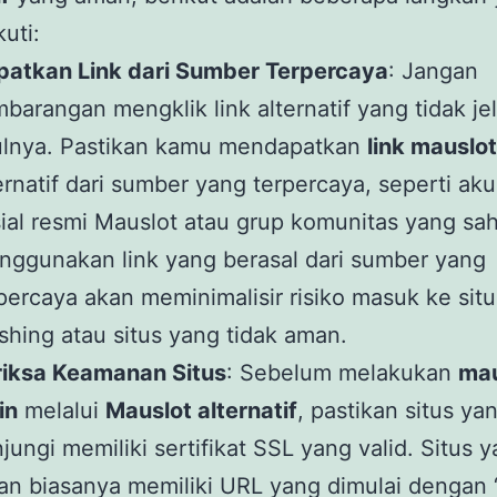
kuti:
patkan Link dari Sumber Terpercaya
: Jangan
barangan mengklik link alternatif yang tidak jel
ulnya. Pastikan kamu mendapatkan
link mauslot
ernatif dari sumber yang terpercaya, seperti ak
ial resmi Mauslot atau grup komunitas yang sah
ggunakan link yang berasal dari sumber yang
percaya akan meminimalisir risiko masuk ke situ
shing atau situs yang tidak aman.
riksa Keamanan Situs
: Sebelum melakukan
mau
in
melalui
Mauslot alternatif
, pastikan situs y
jungi memiliki sertifikat SSL yang valid. Situs 
n biasanya memiliki URL yang dimulai dengan “