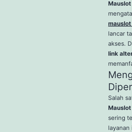
Mauslot 
mengata
mauslot 
lancar t
akses. D
link alte
memanfa
Men
Dipe
Salah s
Mauslot 
sering t
layanan 