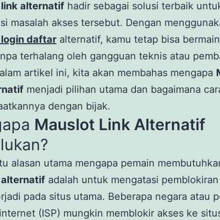
link alternatif
hadir sebagai solusi terbaik untu
si masalah akses tersebut. Dengan mengguna
login daftar
alternatif, kamu tetap bisa bermai
anpa terhalang oleh gangguan teknis atau pem
alam artikel ini, kita akan membahas mengapa
rnatif
menjadi pilihan utama dan bagaimana car
atkannya dengan bijak.
gapa
Mauslot Link Alternatif
rlukan?
atu alasan utama mengapa pemain membutuhka
alternatif
adalah untuk mengatasi pemblokiran
erjadi pada situs utama. Beberapa negara atau 
internet (ISP) mungkin memblokir akses ke situ