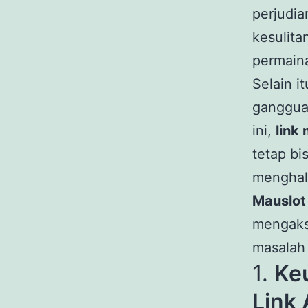
perjudi
kesulita
permaina
Selain i
gangguan
ini,
link
tetap bi
menghala
Mauslot 
mengaks
masalah
1.
Ke
Link 