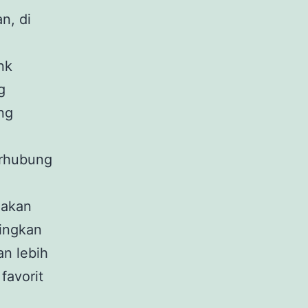
n, di
nk
g
ng
erhubung
akan
dingkan
an lebih
favorit