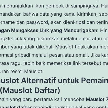
 menunjukkan ikon gembok di sampingnya. Hal 
nandakan bahwa data yang kamu kirimkan, sepe
rname dan password, akan dienkripsi dan terli
ngan Mengakses Link yang Mencurigakan
: Hin
gklik link yang dikirimkan melalui email atau p
ber yang tidak dikenal. Mauslot tidak akan me
ormasi pribadi melalui pesan atau email. Jika k
asa ragu, lebih baik memeriksa link tersebut me
uran resmi Mauslot.
uslot Alternatif untuk Pemai
(Mauslot Daftar)
main yang baru pertama kali mencoba
Mauslot 
auslot daftar
menjadi langkah awal yang penti