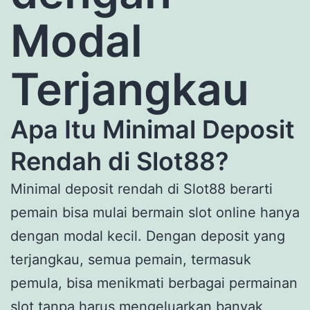
Modal
Terjangkau
Apa Itu Minimal Deposit
Rendah di Slot88?
Minimal deposit rendah di Slot88 berarti
pemain bisa mulai bermain slot online hanya
dengan modal kecil. Dengan deposit yang
terjangkau, semua pemain, termasuk
pemula, bisa menikmati berbagai permainan
slot tanpa harus mengeluarkan banyak