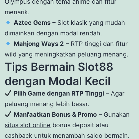
Olympus dengan tema anime dan fitur
menarik.
Aztec Gems
– Slot klasik yang mudah
dimainkan dengan modal rendah.
Mahjong Ways 2
– RTP tinggi dan fitur
wild yang meningkatkan peluang menang.
Tips Bermain Slot88
dengan Modal Kecil
Pilih Game dengan RTP Tinggi
– Agar
peluang menang lebih besar.
Manfaatkan Bonus & Promo
– Gunakan
situs slot online
bonus deposit atau
cashback untuk menambah saldo bermain.