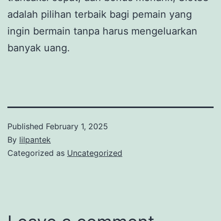
adalah pilihan terbaik bagi pemain yang
ingin bermain tanpa harus mengeluarkan
banyak uang.
Published
February 1, 2025
By
lilpantek
Categorized as
Uncategorized