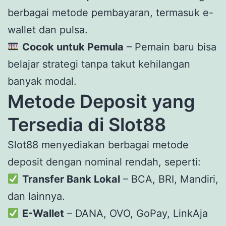
berbagai metode pembayaran, termasuk e-
wallet dan pulsa.
Cocok untuk Pemula
– Pemain baru bisa
belajar strategi tanpa takut kehilangan
banyak modal.
Metode Deposit yang
Tersedia di Slot88
Slot88 menyediakan berbagai metode
deposit dengan nominal rendah, seperti:
Transfer Bank Lokal
– BCA, BRI, Mandiri,
dan lainnya.
E-Wallet
– DANA, OVO, GoPay, LinkAja