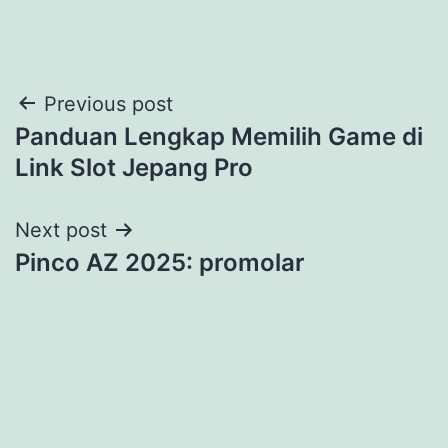
Previous post
Panduan Lengkap Memilih Game di
Link Slot Jepang Pro
Next post
Pinco AZ 2025: promolar