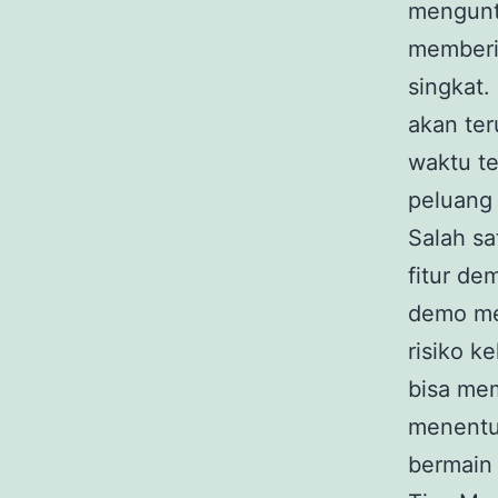
mengunt
memberi
singkat.
akan te
waktu te
peluang
Salah sa
fitur d
demo me
risiko k
bisa mem
menentu
bermain