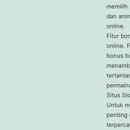
memilih 
dan ani
online.
Fitur bo
online. 
bonus t
menambah
tertanta
permain
Situs Sl
Untuk m
penting 
terperca