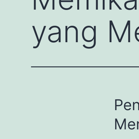
yang M
Pen
Mem