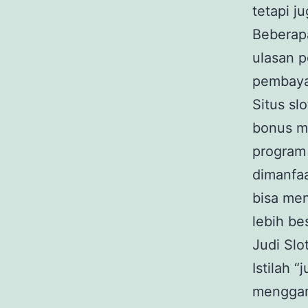
tetapi j
Beberapa
ulasan p
pembaya
Situs sl
bonus me
program 
dimanfa
bisa me
lebih b
Judi Slo
Istilah 
menggam