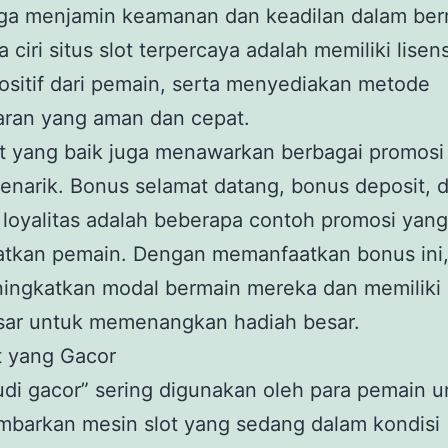
uga menjamin keamanan dan keadilan dalam ber
 ciri situs slot terpercaya adalah memiliki lisens
ositif dari pemain, serta menyediakan metode
ran yang aman dan cepat.
ot yang baik juga menawarkan berbagai promosi
narik. Bonus selamat datang, bonus deposit, 
loyalitas adalah beberapa contoh promosi yang
atkan pemain. Dengan memanfaatkan bonus ini
ningkatkan modal bermain mereka dan memiliki
esar untuk memenangkan hadiah besar.
t yang Gacor
“judi gacor” sering digunakan oleh para pemain 
barkan mesin slot yang sedang dalam kondisi