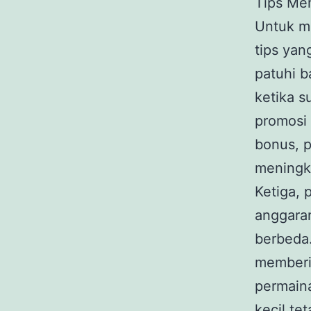
Tips Me
Untuk m
tips yan
patuhi b
ketika 
promosi 
bonus, 
meningk
Ketiga, 
anggaran
berbeda.
memberi
permain
kecil te