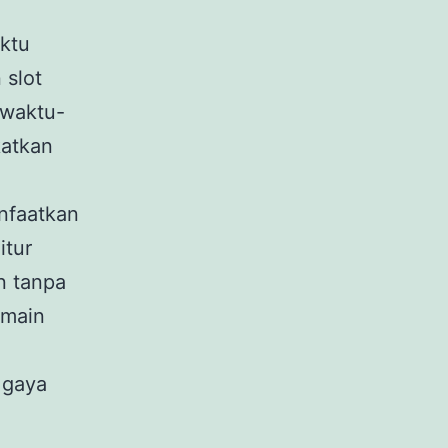
ktu
 slot
 waktu-
katkan
nfaatkan
itur
 tanpa
emain
 gaya