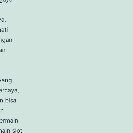
ya.
ati
engan
an
yang
ercaya,
n bisa
an
bermain
ain slot