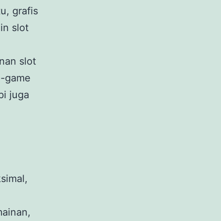
u, grafis
n slot
nan slot
ni-game
i juga
simal,
mainan,