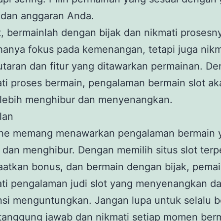
 dan anggaran Anda.
 bermainlah dengan bijak dan nikmati prosesn
anya fokus pada kemenangan, tetapi juga nikm
utaran dan fitur yang ditawarkan permainan. D
ti proses bermain, pengalaman bermain slot ak
 lebih menghibur dan menyenangkan.
lan
line memang menawarkan pengalaman bermain 
dan menghibur. Dengan memilih situs slot terp
atkan bonus, dan bermain dengan bijak, pemai
ti pengalaman judi slot yang menyenangkan d
nsi menguntungkan. Jangan lupa untuk selalu 
tanggung jawab dan nikmati setiap momen berm