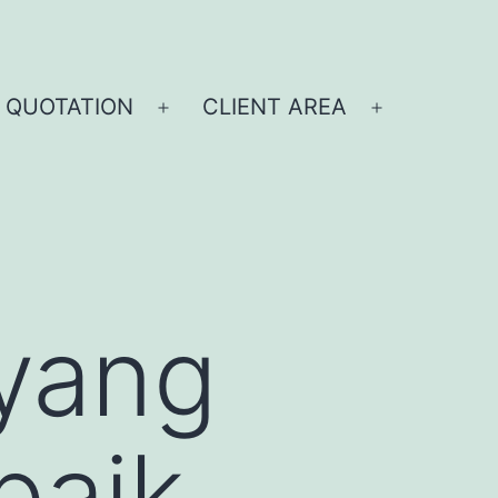
 QUOTATION
CLIENT AREA
yang
baik