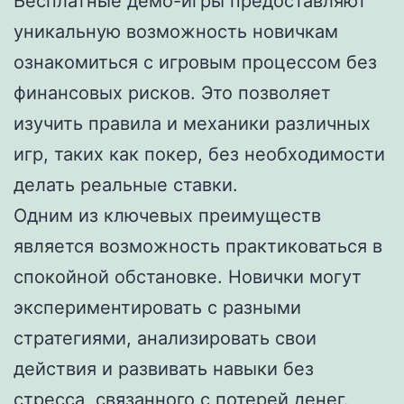
Бесплатные демо-игры предоставляют
уникальную возможность новичкам
ознакомиться с игровым процессом без
финансовых рисков. Это позволяет
изучить правила и механики различных
игр, таких как покер, без необходимости
делать реальные ставки.
Одним из ключевых преимуществ
является возможность практиковаться в
спокойной обстановке. Новички могут
экспериментировать с разными
стратегиями, анализировать свои
действия и развивать навыки без
стресса, связанного с потерей денег.