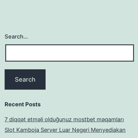
Search…
Recent Posts
7 diqqət etməli olduğunuz mostbet məqamları
Slot Kamboja Server Luar Negeri Menyediakan