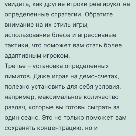
увидеть, как другие игроки реагируют на
определенные стратегии. Обратите
внимание на их стиль игры,
использование блефа и агрессивные
тактики, что поможет вам стать более
адаптивным игроком.
Третье – установка определенных
лимитов. Даже играя на демо-счетах,
полезно установить для себя условия,
например, максимальное количество
раздач, которые вы готовы сыграть за
один сеанс. Это не только поможет вам
сохранять концентрацию, но и