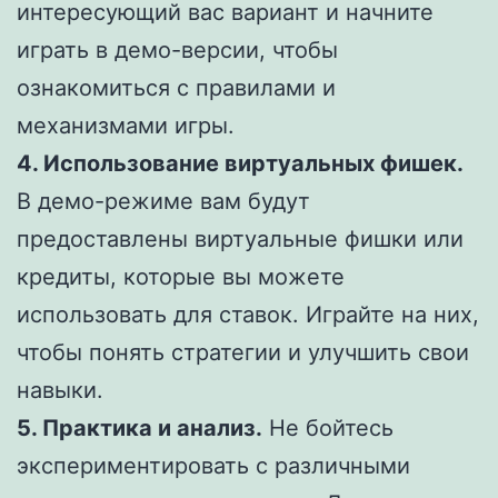
интересующий вас вариант и начните
играть в демо-версии, чтобы
ознакомиться с правилами и
механизмами игры.
4. Использование виртуальных фишек.
В демо-режиме вам будут
предоставлены виртуальные фишки или
кредиты, которые вы можете
использовать для ставок. Играйте на них,
чтобы понять стратегии и улучшить свои
навыки.
5. Практика и анализ.
Не бойтесь
экспериментировать с различными