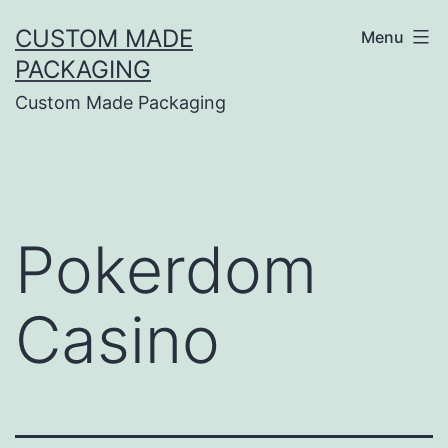
CUSTOM MADE
Menu
PACKAGING
Custom Made Packaging
Pokerdom
Casino