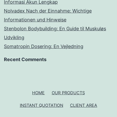
Informasi Akun Lengkap
Nolvadex Nach der Einnahme: Wichtige
Informationen und Hinweise
Stenbolon Bodybuilding: En Guide til Muskuløs
Udvikling
Somatropin Dosering: En Vejledning
Recent Comments
HOME
OUR PRODUCTS
INSTANT QUOTATION
CLIENT AREA