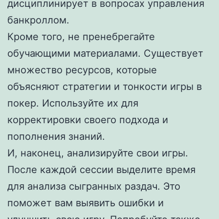
дисциплинирует в вопросах управления
банкроллом.
Кроме того, не пренебрегайте
обучающими материалами. Существует
множество ресурсов, которые
объясняют стратегии и тонкости игры в
покер. Используйте их для
корректировки своего подхода и
пополнения знаний.
И, наконец, анализируйте свои игры.
После каждой сессии выделите время
для анализа сыгранных раздач. Это
поможет вам выявить ошибки и