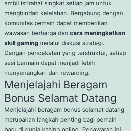
ambil istirahat singkat setiap jam untuk
menghindari kelelahan. Bergabung dengan
komunitas pemain dapat memberikan
wawasan berharga dan
cara meningkatkan
skill gaming
melalui diskusi strategi.
Dengan pendekatan yang terstruktur, setiap
sesi bermain dapat menjadi lebih
menyenangkan dan rewarding.
Menjelajahi Beragam
Bonus Selamat Datang
Menjelajahi beragam bonus selamat datang
merupakan langkah penting bagi pemain
baru di dunia kasino online. Penawaran ini