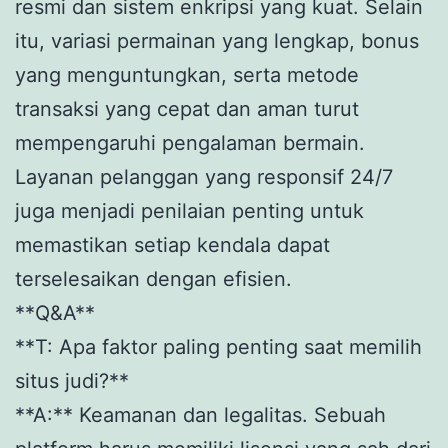
resmi dan sistem enkripsi yang kuat. Selain
itu, variasi permainan yang lengkap, bonus
yang menguntungkan, serta metode
transaksi yang cepat dan aman turut
mempengaruhi pengalaman bermain.
Layanan pelanggan yang responsif 24/7
juga menjadi penilaian penting untuk
memastikan setiap kendala dapat
terselesaikan dengan efisien.
**Q&A**
**T: Apa faktor paling penting saat memilih
situs judi?**
**A:** Keamanan dan legalitas. Sebuah