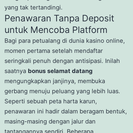
yang tak tertandingi.
Penawaran Tanpa Deposit
untuk Mencoba Platform
Bagi para petualang di dunia kasino online,
momen pertama setelah mendaftar
seringkali penuh dengan antisipasi. Inilah
saatnya
bonus selamat datang
mengungkapkan janjinya, membuka
gerbang menuju peluang yang lebih luas.
Seperti sebuah peta harta karun,
penawaran ini hadir dalam beragam bentuk,
masing-masing dengan jalur dan
tantangannya sendiri. Beberapa