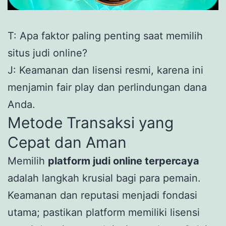
T: Apa faktor paling penting saat memilih
situs judi online?
J: Keamanan dan lisensi resmi, karena ini
menjamin fair play dan perlindungan dana
Anda.
Metode Transaksi yang
Cepat dan Aman
Memilih
platform judi online terpercaya
adalah langkah krusial bagi para pemain.
Keamanan dan reputasi menjadi fondasi
utama; pastikan platform memiliki lisensi