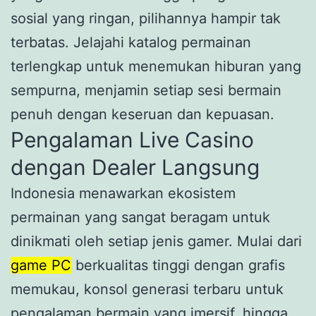
sosial yang ringan, pilihannya hampir tak
terbatas. Jelajahi katalog permainan
terlengkap untuk menemukan hiburan yang
sempurna, menjamin setiap sesi bermain
penuh dengan keseruan dan kepuasan.
Pengalaman Live Casino
dengan Dealer Langsung
Indonesia menawarkan ekosistem
permainan yang sangat beragam untuk
dinikmati oleh setiap jenis gamer. Mulai dari
game PC
berkualitas tinggi dengan grafis
memukau, konsol generasi terbaru untuk
pengalaman bermain yang imersif, hingga