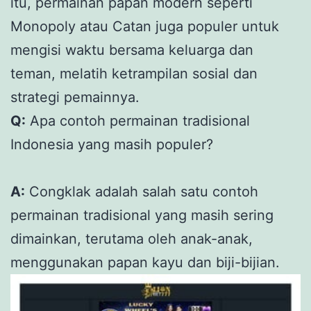
itu, permainan papan modern seperti
Monopoly atau Catan juga populer untuk
mengisi waktu bersama keluarga dan
teman, melatih ketrampilan sosial dan
strategi pemainnya.
Q:
Apa contoh permainan tradisional
Indonesia yang masih populer?
A:
Congklak adalah salah satu contoh
permainan tradisional yang masih sering
dimainkan, terutama oleh anak-anak,
menggunakan papan kayu dan biji-bijian.