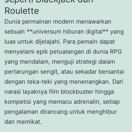
Roulette
Dunia permainan modern menawarkan
sebuah **universum hiburan digital** yang
luas untuk dijelajahi. Para pemain dapat
menyelami epik petualangan di dunia RPG
yang mendalam, menguji strategi dalam
pertarungan sengit, atau sekadar bersantai
dengan teka-teki yang menenangkan. Dari
narasi layaknya film blockbuster hingga
kompetisi yang memacu adrenalin, setiap
pengalaman dirancang untuk menghibur
dan memikat.