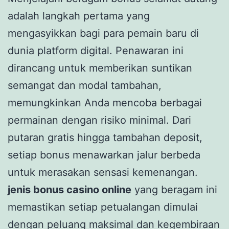
adalah langkah pertama yang
mengasyikkan bagi para pemain baru di
dunia platform digital. Penawaran ini
dirancang untuk memberikan suntikan
semangat dan modal tambahan,
memungkinkan Anda mencoba berbagai
permainan dengan risiko minimal. Dari
putaran gratis hingga tambahan deposit,
setiap bonus menawarkan jalur berbeda
untuk merasakan sensasi kemenangan.
jenis bonus casino online
yang beragam ini
memastikan setiap petualangan dimulai
dengan peluang maksimal dan kegembiraan