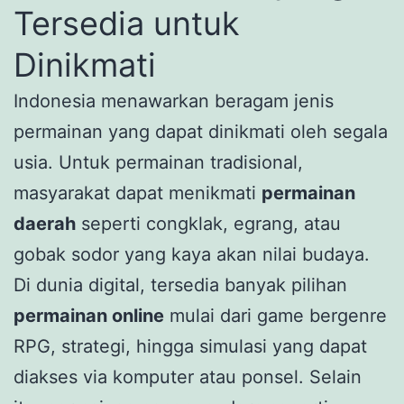
Tersedia untuk
Dinikmati
Indonesia menawarkan beragam jenis
permainan yang dapat dinikmati oleh segala
usia. Untuk permainan tradisional,
masyarakat dapat menikmati
permainan
daerah
seperti congklak, egrang, atau
gobak sodor yang kaya akan nilai budaya.
Di dunia digital, tersedia banyak pilihan
permainan online
mulai dari game bergenre
RPG, strategi, hingga simulasi yang dapat
diakses via komputer atau ponsel. Selain