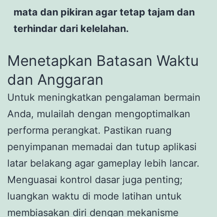
mata dan pikiran agar tetap tajam dan
terhindar dari kelelahan.
Menetapkan Batasan Waktu
dan Anggaran
Untuk meningkatkan pengalaman bermain
Anda, mulailah dengan mengoptimalkan
performa perangkat. Pastikan ruang
penyimpanan memadai dan tutup aplikasi
latar belakang agar gameplay lebih lancar.
Menguasai kontrol dasar juga penting;
luangkan waktu di mode latihan untuk
membiasakan diri dengan mekanisme