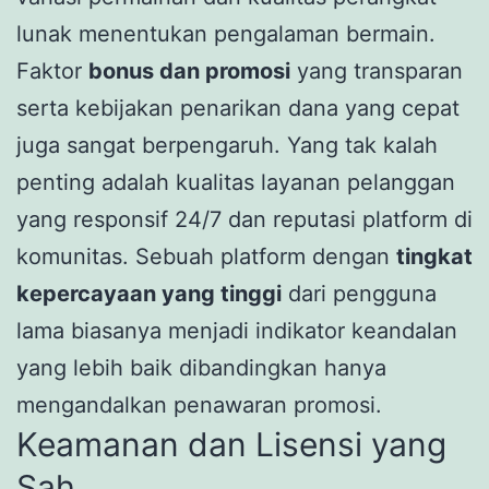
lunak menentukan pengalaman bermain.
Faktor
bonus dan promosi
yang transparan
serta kebijakan penarikan dana yang cepat
juga sangat berpengaruh. Yang tak kalah
penting adalah kualitas layanan pelanggan
yang responsif 24/7 dan reputasi platform di
komunitas. Sebuah platform dengan
tingkat
kepercayaan yang tinggi
dari pengguna
lama biasanya menjadi indikator keandalan
yang lebih baik dibandingkan hanya
mengandalkan penawaran promosi.
Keamanan dan Lisensi yang
Sah