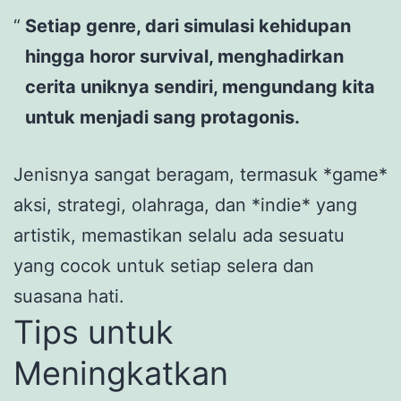
Setiap genre, dari simulasi kehidupan
hingga horor survival, menghadirkan
cerita uniknya sendiri, mengundang kita
untuk menjadi sang protagonis.
Jenisnya sangat beragam, termasuk *game*
aksi, strategi, olahraga, dan *indie* yang
artistik, memastikan selalu ada sesuatu
yang cocok untuk setiap selera dan
suasana hati.
Tips untuk
Meningkatkan