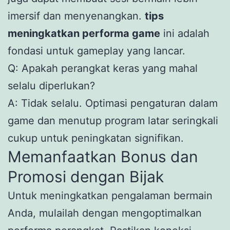
imersif dan menyenangkan.
tips
meningkatkan performa game
ini adalah
fondasi untuk gameplay yang lancar.
Q: Apakah perangkat keras yang mahal
selalu diperlukan?
A: Tidak selalu. Optimasi pengaturan dalam
game dan menutup program latar seringkali
cukup untuk peningkatan signifikan.
Memanfaatkan Bonus dan
Promosi dengan Bijak
Untuk meningkatkan pengalaman bermain
Anda, mulailah dengan mengoptimalkan