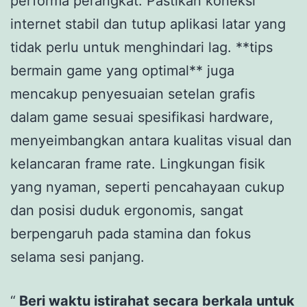
performa perangkat. Pastikan koneksi
internet stabil dan tutup aplikasi latar yang
tidak perlu untuk menghindari lag. **tips
bermain game yang optimal** juga
mencakup penyesuaian setelan grafis
dalam game sesuai spesifikasi hardware,
menyeimbangkan antara kualitas visual dan
kelancaran frame rate. Lingkungan fisik
yang nyaman, seperti pencahayaan cukup
dan posisi duduk ergonomis, sangat
berpengaruh pada stamina dan fokus
selama sesi panjang.
Beri waktu istirahat secara berkala untuk