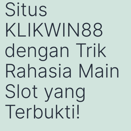
Situs
KLIKWIN88
dengan Trik
Rahasia Main
Slot yang
Terbukti!