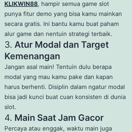
KLIKWIN88
, hampir semua game slot
punya fitur demo yang bisa kamu mainkan
secara gratis. Ini bantu kamu buat paham
alur game dan nentuin strategi terbaik.
3.
Atur Modal dan Target
Kemenangan
Jangan asal main! Tentuin dulu berapa
modal yang mau kamu pake dan kapan
harus berhenti. Disiplin dalam ngatur modal
bisa jadi kunci buat cuan konsisten di dunia
slot.
4.
Main Saat Jam Gacor
Percaya atau enggak, waktu main juga