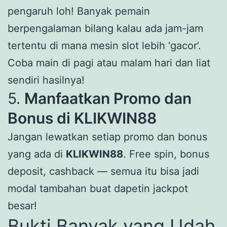
pengaruh loh! Banyak pemain
berpengalaman bilang kalau ada jam-jam
tertentu di mana mesin slot lebih ‘gacor’.
Coba main di pagi atau malam hari dan liat
sendiri hasilnya!
5.
Manfaatkan Promo dan
Bonus di KLIKWIN88
Jangan lewatkan setiap promo dan bonus
yang ada di
KLIKWIN88
. Free spin, bonus
deposit, cashback — semua itu bisa jadi
modal tambahan buat dapetin jackpot
besar!
Bukti Banyak yang Udah