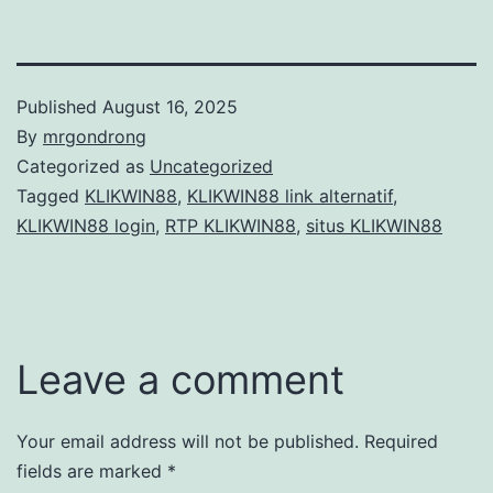
Published
August 16, 2025
By
mrgondrong
Categorized as
Uncategorized
Tagged
KLIKWIN88
,
KLIKWIN88 link alternatif
,
KLIKWIN88 login
,
RTP KLIKWIN88
,
situs KLIKWIN88
Leave a comment
Your email address will not be published.
Required
fields are marked
*