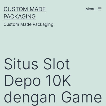
CUSTOM MADE
Menu
PACKAGING
Custom Made Packaging
Situs Slot
Depo 10K
dengan Game