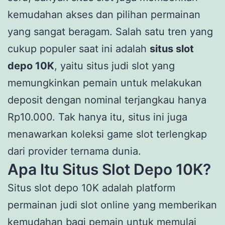
kemudahan akses dan pilihan permainan
yang sangat beragam. Salah satu tren yang
cukup populer saat ini adalah
situs slot
depo 10K
, yaitu situs judi slot yang
memungkinkan pemain untuk melakukan
deposit dengan nominal terjangkau hanya
Rp10.000. Tak hanya itu, situs ini juga
menawarkan koleksi game slot terlengkap
dari provider ternama dunia.
Apa Itu Situs Slot Depo 10K?
Situs slot depo 10K adalah platform
permainan judi slot online yang memberikan
kemudahan bagi pemain untuk memulai