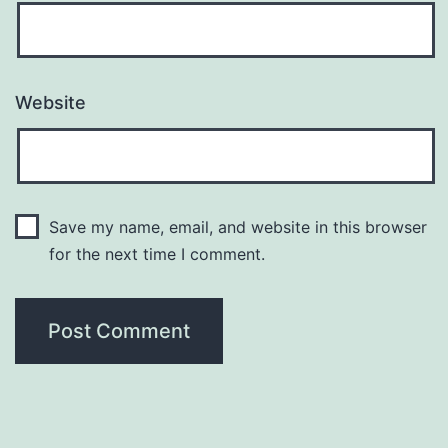
Website
Save my name, email, and website in this browser
for the next time I comment.