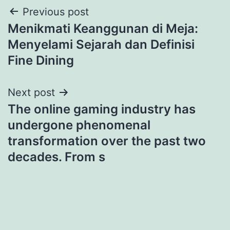
Previous post
Menikmati Keanggunan di Meja:
Menyelami Sejarah dan Definisi
Fine Dining
Next post
The online gaming industry has
undergone phenomenal
transformation over the past two
decades. From s