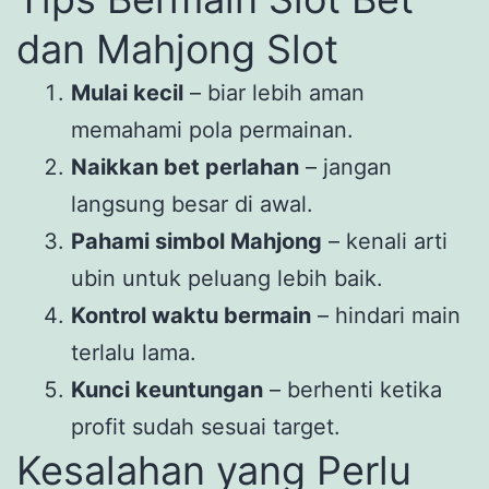
dan Mahjong Slot
Mulai kecil
– biar lebih aman
memahami pola permainan.
Naikkan bet perlahan
– jangan
langsung besar di awal.
Pahami simbol Mahjong
– kenali arti
ubin untuk peluang lebih baik.
Kontrol waktu bermain
– hindari main
terlalu lama.
Kunci keuntungan
– berhenti ketika
profit sudah sesuai target.
Kesalahan yang Perlu