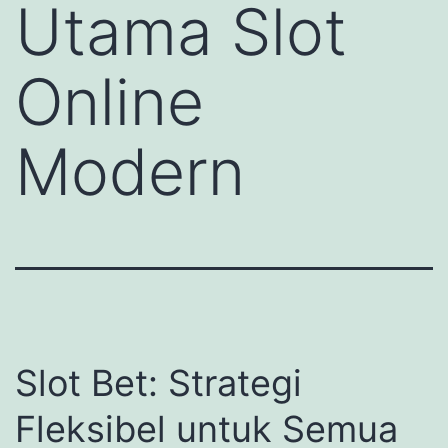
Utama Slot
Online
Modern
Slot Bet: Strategi
Fleksibel untuk Semua