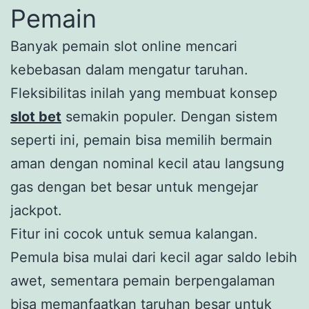
Pemain
Banyak pemain slot online mencari
kebebasan dalam mengatur taruhan.
Fleksibilitas inilah yang membuat konsep
slot bet
semakin populer. Dengan sistem
seperti ini, pemain bisa memilih bermain
aman dengan nominal kecil atau langsung
gas dengan bet besar untuk mengejar
jackpot.
Fitur ini cocok untuk semua kalangan.
Pemula bisa mulai dari kecil agar saldo lebih
awet, sementara pemain berpengalaman
bisa memanfaatkan taruhan besar untuk