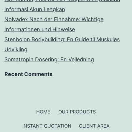
Informasi Akun Lengkap
Nolvadex Nach der Einnahme: Wichtige
Informationen und Hinweise
Stenbolon Bodybuilding: En Guide til Muskuløs
Udvikling
Somatropin Dosering: En Vejledning
Recent Comments
HOME
OUR PRODUCTS
INSTANT QUOTATION
CLIENT AREA