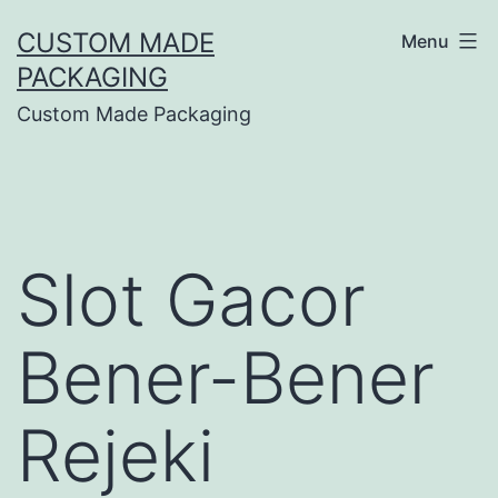
CUSTOM MADE
Menu
PACKAGING
Custom Made Packaging
Slot Gacor
Bener-Bener
Rejeki