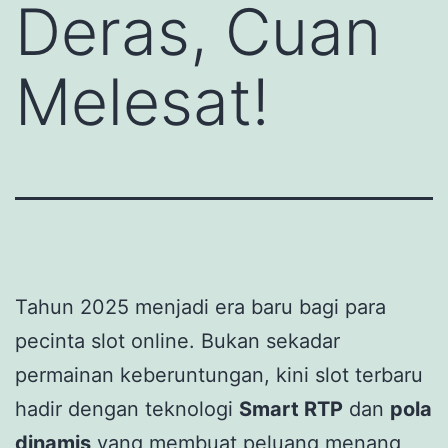
Deras, Cuan
Melesat!
Tahun 2025 menjadi era baru bagi para
pecinta slot online. Bukan sekadar
permainan keberuntungan, kini slot terbaru
hadir dengan teknologi
Smart RTP
dan
pola
dinamis
yang membuat peluang menang