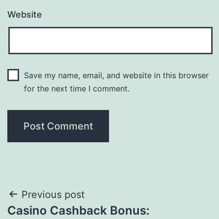
Website
Save my name, email, and website in this browser
for the next time I comment.
Previous post
Casino Cashback Bonus: