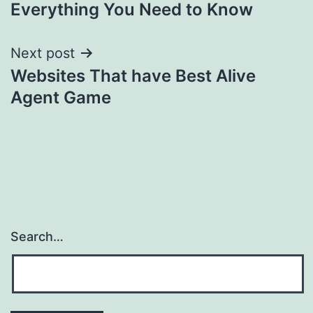
Everything You Need to Know
Next post
Websites That have Best Alive
Agent Game
Search…