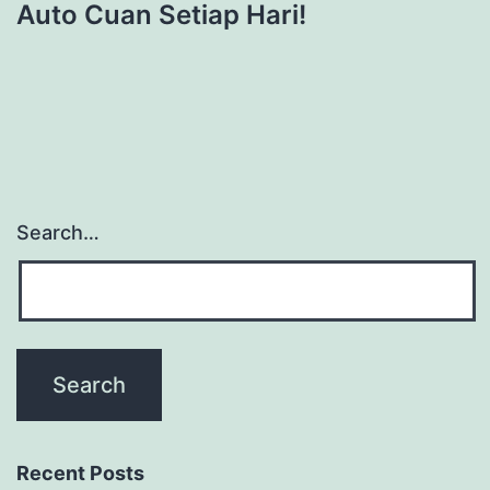
Auto Cuan Setiap Hari!
Search…
Recent Posts