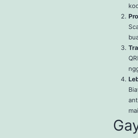
kod
Pro
Sc
bua
Tr
QRI
ngg
Le
Bia
an
mai
Gay