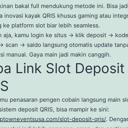
nan bakal full mendukung metode ini. Bisa jad
a inovasi kayak QRIS khusus gaming atau integr
 ke platform slot biar lebih seamless.
 aja, kamu login ke situs → klik deposit → kod
→ scan → saldo langsung otomatis update tanp
si manual. Gaya main jadi makin canggih.
a Link Slot Deposit
IS
amu penasaran pengen cobain langsung main sl
istem deposit QRIS, bisa mampir ke sini:
uptowneventsusa.com/slot-deposit-qris/
. Denga