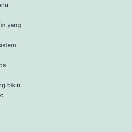
rlu
oin yang
sistem
da
g bikin
do