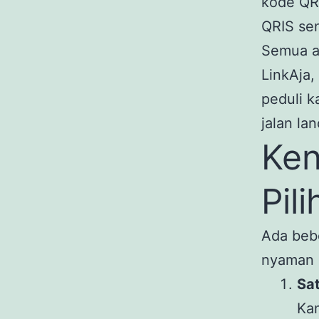
kode QR
QRIS sen
Semua a
LinkAja,
peduli k
jalan lan
Ken
Pil
Ada bebe
nyaman p
Sat
Kam