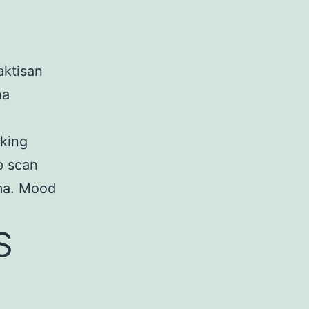
aktisan
na
rking
p scan
ama. Mood
S