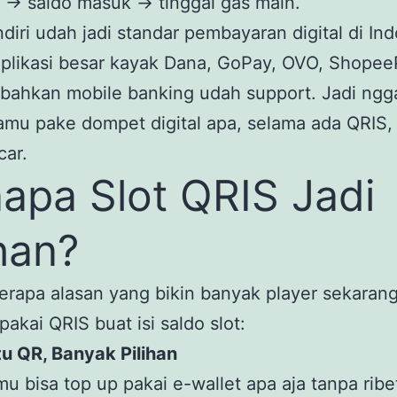
 → saldo masuk → tinggal gas main.
diri udah jadi standar pembayaran digital di Ind
plikasi besar kayak Dana, GoPay, OVO, Shopee
 bahkan mobile banking udah support. Jadi ngg
amu pake dompet digital apa, selama ada QRIS, 
car.
apa Slot QRIS Jadi
ihan?
rapa alasan yang bikin banyak player sekarang
akai QRIS buat isi saldo slot:
u QR, Banyak Pilihan
u bisa top up pakai e-wallet apa aja tanpa ribe