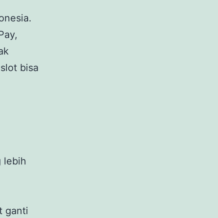
onesia.
Pay,
ak
slot bisa
 lebih
t ganti