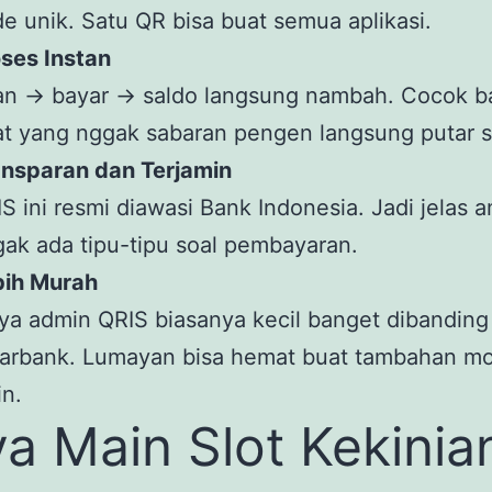
e unik. Satu QR bisa buat semua aplikasi.
ses Instan
an → bayar → saldo langsung nambah. Cocok b
t yang nggak sabaran pengen langsung putar s
ansparan dan Terjamin
S ini resmi diawasi Bank Indonesia. Jadi jelas 
ak ada tipu-tipu soal pembayaran.
bih Murah
ya admin QRIS biasanya kecil banget dibanding 
tarbank. Lumayan bisa hemat buat tambahan mo
n.
a Main Slot Kekinia