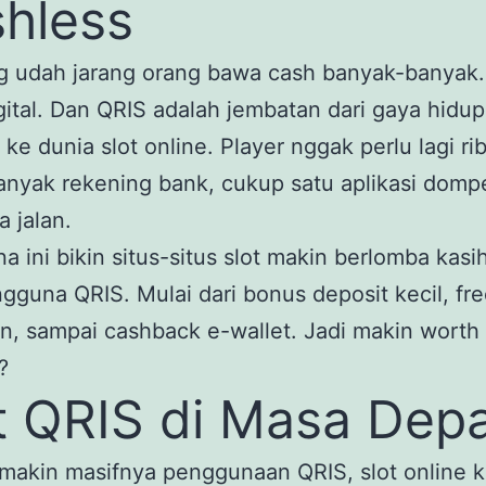
hless
g udah jarang orang bawa cash banyak-banyak
gital. Dan QRIS adalah jembatan dari gaya hidup
 ke dunia slot online. Player nggak perlu lagi ri
nyak rekening bank, cukup satu aplikasi dompet
a jalan.
 ini bikin situs-situs slot makin berlomba kas
gguna QRIS. Mulai dari bonus deposit kecil, fre
, sampai cashback e-wallet. Jadi makin worth 
?
t QRIS di Masa Dep
makin masifnya penggunaan QRIS, slot online 