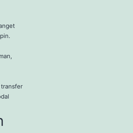
anget
pin.
aman,
transfer
dal
n