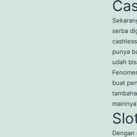
Cas
Sekaran
serba di
cashless
punya ba
udah bis
Fenomena
buat pen
tambahan
mainnya
Slo
Dengan 