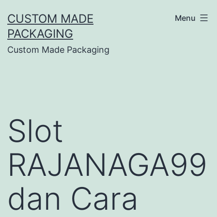
CUSTOM MADE
Menu
PACKAGING
Custom Made Packaging
Slot
RAJANAGA99
dan Cara