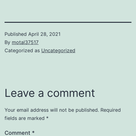
Published
April 28, 2021
By
motal37517
Categorized as
Uncategorized
Leave a comment
Your email address will not be published.
Required
fields are marked
*
Comment
*