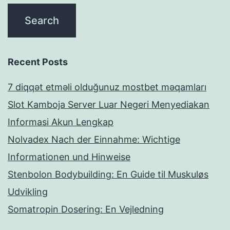
Recent Posts
7 diqqət etməli olduğunuz mostbet məqamları
Slot Kamboja Server Luar Negeri Menyediakan
Informasi Akun Lengkap
Nolvadex Nach der Einnahme: Wichtige
Informationen und Hinweise
Stenbolon Bodybuilding: En Guide til Muskuløs
Udvikling
Somatropin Dosering: En Vejledning