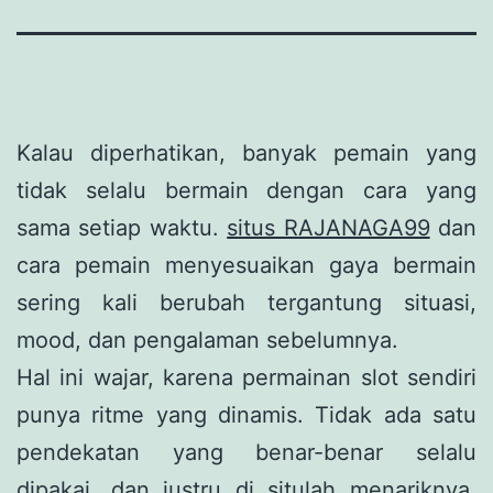
Kalau diperhatikan, banyak pemain yang
tidak selalu bermain dengan cara yang
sama setiap waktu.
situs RAJANAGA99
dan
cara pemain menyesuaikan gaya bermain
sering kali berubah tergantung situasi,
mood, dan pengalaman sebelumnya.
Hal ini wajar, karena permainan slot sendiri
punya ritme yang dinamis. Tidak ada satu
pendekatan yang benar-benar selalu
dipakai, dan justru di situlah menariknya.