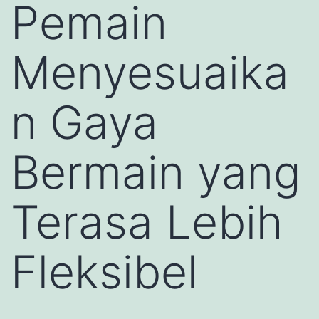
Pemain
Menyesuaika
n Gaya
Bermain yang
Terasa Lebih
Fleksibel