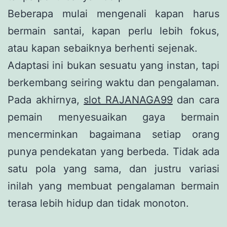
Beberapa mulai mengenali kapan harus
bermain santai, kapan perlu lebih fokus,
atau kapan sebaiknya berhenti sejenak.
Adaptasi ini bukan sesuatu yang instan, tapi
berkembang seiring waktu dan pengalaman.
Pada akhirnya,
slot RAJANAGA99
dan cara
pemain menyesuaikan gaya bermain
mencerminkan bagaimana setiap orang
punya pendekatan yang berbeda. Tidak ada
satu pola yang sama, dan justru variasi
inilah yang membuat pengalaman bermain
terasa lebih hidup dan tidak monoton.