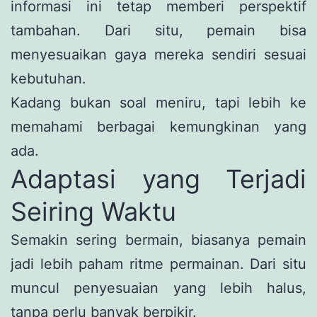
informasi ini tetap memberi perspektif
tambahan. Dari situ, pemain bisa
menyesuaikan gaya mereka sendiri sesuai
kebutuhan.
Kadang bukan soal meniru, tapi lebih ke
memahami berbagai kemungkinan yang
ada.
Adaptasi yang Terjadi
Seiring Waktu
Semakin sering bermain, biasanya pemain
jadi lebih paham ritme permainan. Dari situ
muncul penyesuaian yang lebih halus,
tanpa perlu banyak berpikir.