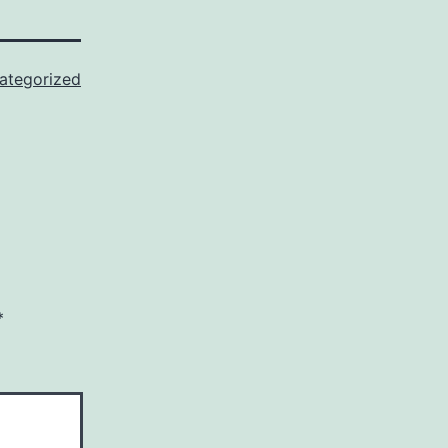
ategorized
*