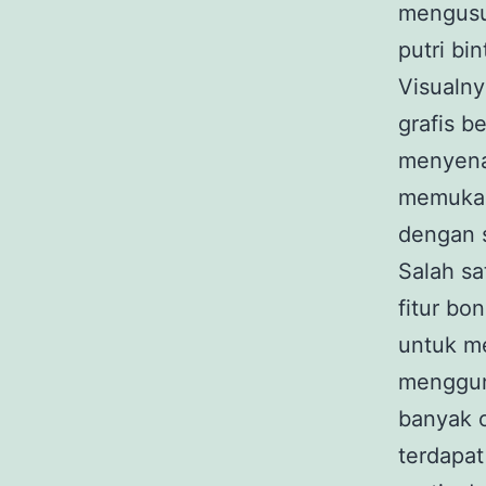
mengusu
putri b
Visualn
grafis b
menyena
memukau
dengan s
Salah sa
fitur bo
untuk m
menggun
banyak 
terdapat