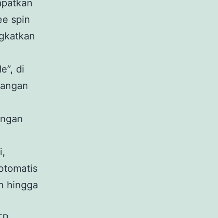
apatkan
ee spin
ngkatkan
e”, di
nangan
angan
i,
otomatis
n hingga