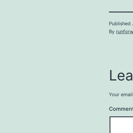
Published
By
runforw
Lea
Your email
Commen