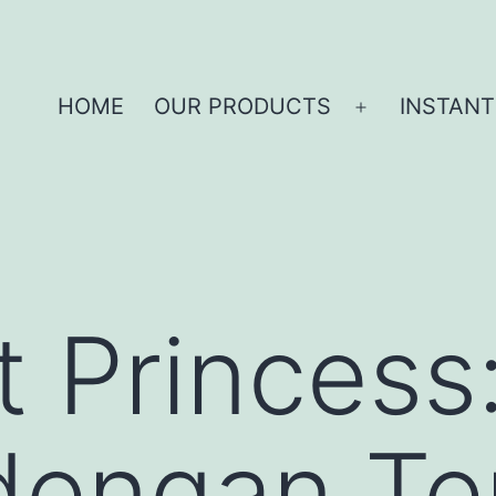
HOME
OUR PRODUCTS
INSTANT
t Princess:
 dengan T