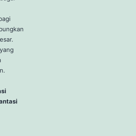
bagi
abungkan
esar.
 yang
n
n.
asi
antasi