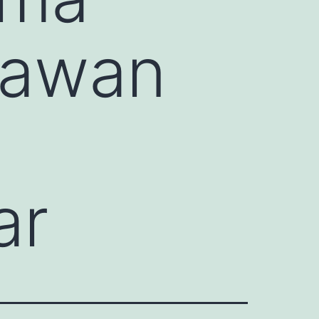
nawan
ar