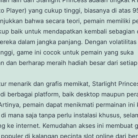
an lain dari Starlight Princess adalah tingkat R
to Player) yang cukup tinggi, biasanya di atas 9
njukkan bahwa secara teori, pemain memiliki p
kup baik untuk mendapatkan kembali sebagian 
reka dalam jangka panjang. Dengan volatilita
inggi, game ini cocok untuk pemain yang suka
n dan berharap meraih hadiah besar dari setiap
itur menarik dan grafis memikat, Starlight Prince
 di berbagai platform, baik desktop maupun per
Artinya, pemain dapat menikmati permainan ini
 di mana saja tanpa perlu instalasi khusus, sela
ng ke internet. Kemudahan akses ini membuat g
populer di kalangan pecinta slot online dari be