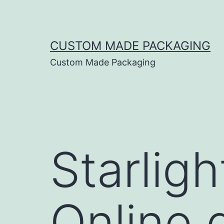
CUSTOM MADE PACKAGING
Custom Made Packaging
Starligh
Online