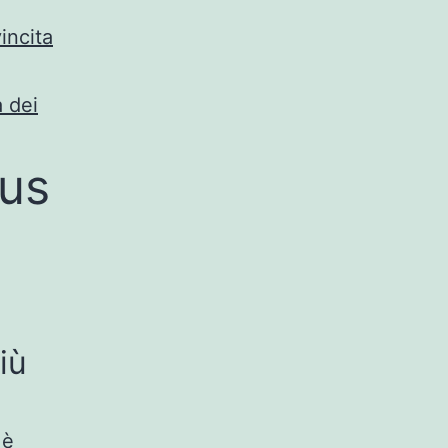
incita
a dei
nus
iù
 è