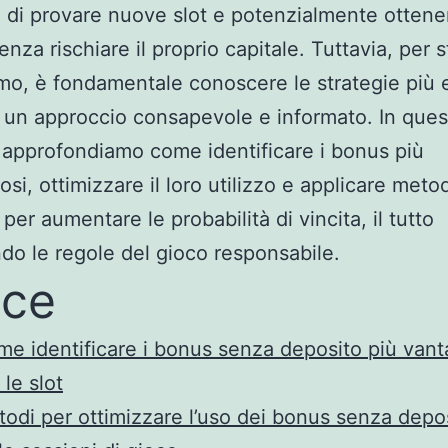
i di provare nuove slot e potenzialmente ottene
enza rischiare il proprio capitale. Tuttavia, per sf
mo, è fondamentale conoscere le strategie più e
 un approccio consapevole e informato. In ques
, approfondiamo come identificare i bonus più
si, ottimizzare il loro utilizzo e applicare meto
per aumentare le probabilità di vincita, il tutto
ndo le regole del gioco responsabile.
ice
e identificare i bonus senza deposito più vant
 le slot
odi per ottimizzare l’uso dei bonus senza depo