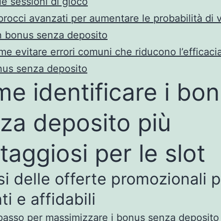
le sessioni di gioco
rocci avanzati per aumentare le probabilità di v
n bonus senza deposito
e evitare errori comuni che riducono l’efficaci
nus senza deposito
e identificare i bo
za deposito più
taggiosi per le slot
si delle offerte promozionali p
ti e affidabili
 passo per massimizzare i bonus senza deposito