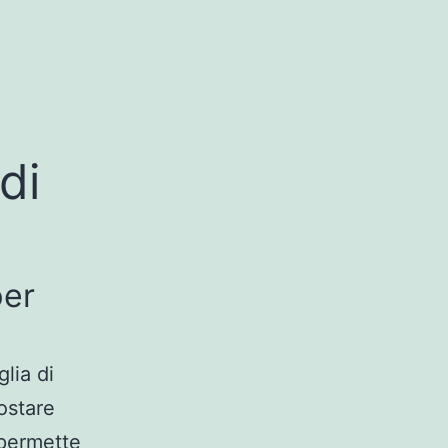
di
per
lia di
ostare
 permette