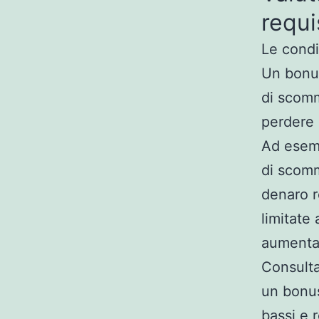
requi
Le condi
Un bonus
di scomm
perdere 
Ad esemp
di scomm
denaro r
limitate
aumentan
Consulta
un bonus
bassi e 