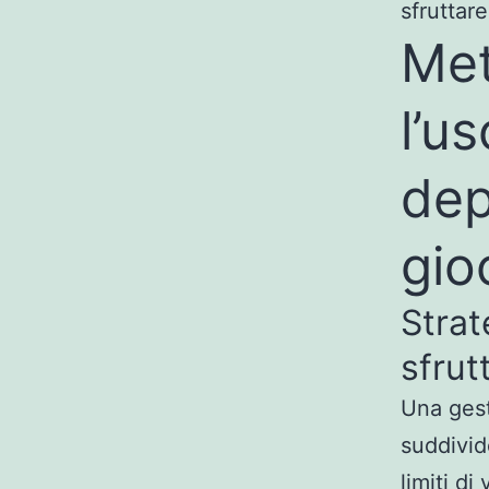
sfruttar
Met
l’u
dep
gio
Strat
sfrut
Una gest
suddivid
limiti d