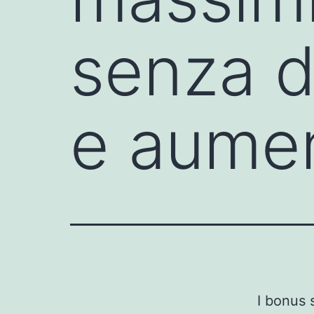
senza d
e aumen
I bonus 