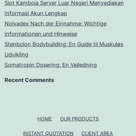
Slot Kamboja Server Luar Negeri Menyediakan
Informasi Akun Lengkap
Nolvadex Nach der Einnahme: Wichtige
Informationen und Hinweise
Stenbolon Bodybuilding: En Guide til Muskuløs
Udvikling
Somatropin Dosering: En Vejledning
Recent Comments
HOME
OUR PRODUCTS
INSTANT QUOTATION
CLIENT AREA