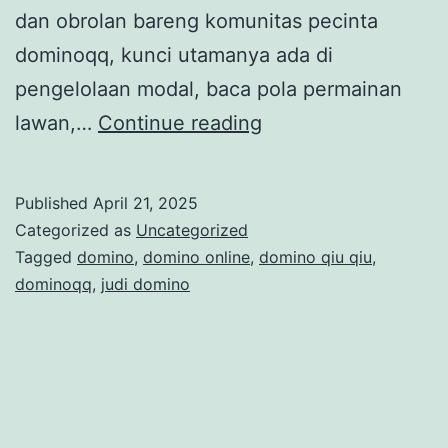
dan obrolan bareng komunitas pecinta
dominoqq, kunci utamanya ada di
pengelolaan modal, baca pola permainan
lawan,…
Continue reading
Published
April 21, 2025
Categorized as
Uncategorized
Tagged
domino
,
domino online
,
domino qiu qiu
,
dominoqq
,
judi domino