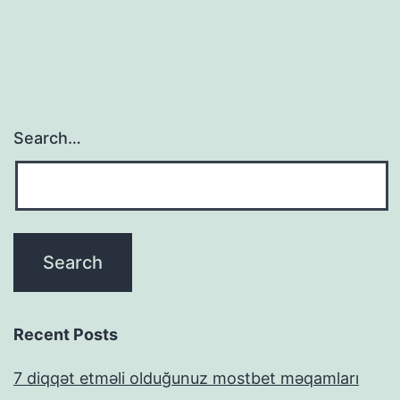
Search…
Recent Posts
7 diqqət etməli olduğunuz mostbet məqamları