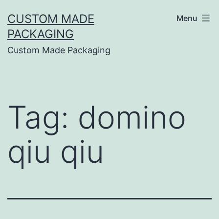
CUSTOM MADE
Menu
PACKAGING
Custom Made Packaging
Tag:
domino
qiu qiu