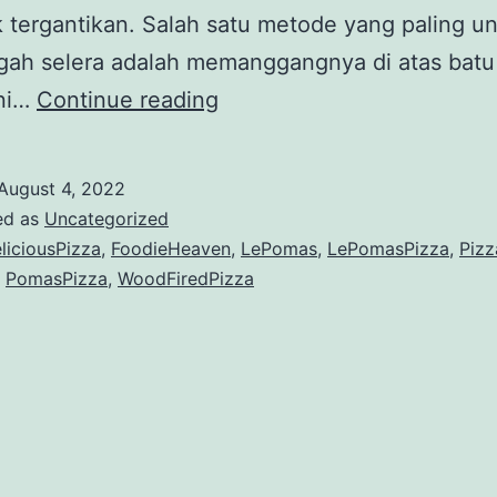
k tergantikan. Salah satu metode yang paling u
ah selera adalah memanggangnya di atas batu 
ini…
Continue reading
August 4, 2022
ed as
Uncategorized
liciousPizza
,
FoodieHeaven
,
LePomas
,
LePomasPizza
,
Pizz
,
PomasPizza
,
WoodFiredPizza