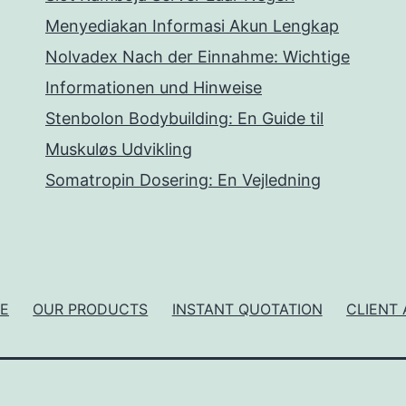
Menyediakan Informasi Akun Lengkap
Nolvadex Nach der Einnahme: Wichtige
Informationen und Hinweise
Stenbolon Bodybuilding: En Guide til
Muskuløs Udvikling
Somatropin Dosering: En Vejledning
E
OUR PRODUCTS
INSTANT QUOTATION
CLIENT