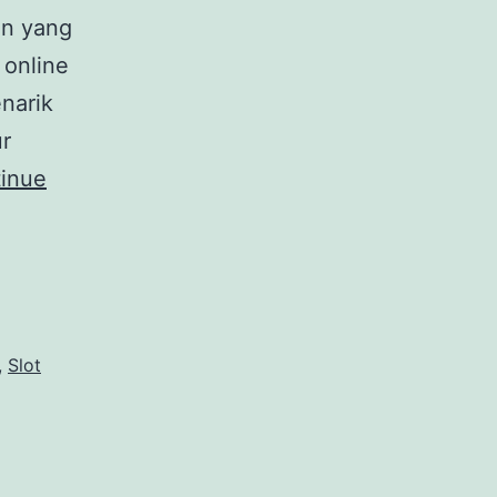
an yang
 online
narik
ur
inue
,
Slot