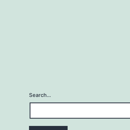
Search…