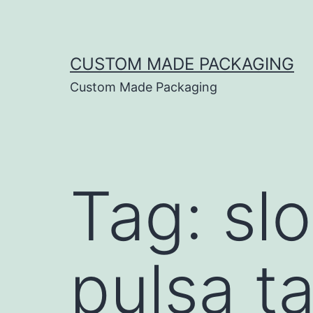
CUSTOM MADE PACKAGING
Custom Made Packaging
Tag:
sl
pulsa t