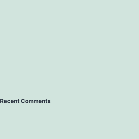
Recent Comments