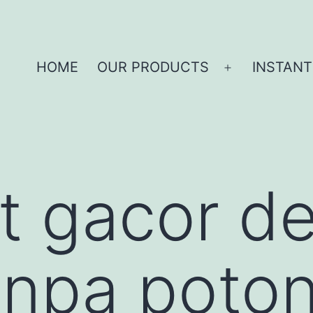
HOME
OUR PRODUCTS
INSTANT
ot gacor d
anpa poto