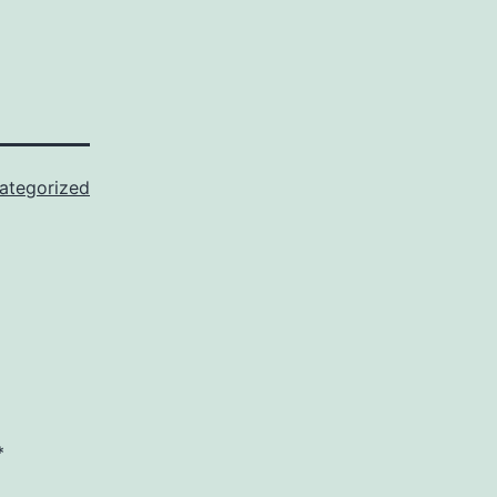
ategorized
*