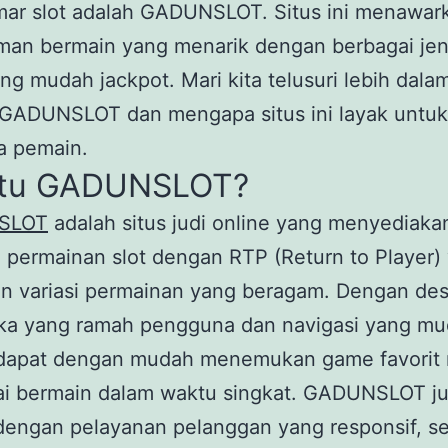
ar slot adalah GADUNSLOT. Situs ini menawar
an bermain yang menarik dengan berbagai jeni
ng mudah jackpot. Mari kita telusuri lebih dala
 GADUNSLOT dan mengapa situs ini layak untuk
a pemain.
itu GADUNSLOT?
SLOT
adalah situs judi online yang menyediaka
 permainan slot dengan RTP (Return to Player)
an variasi permainan yang beragam. Dengan des
ka yang ramah pengguna dan navigasi yang mu
dapat dengan mudah menemukan game favorit
ai bermain dalam waktu singkat. GADUNSLOT j
dengan pelayanan pelanggan yang responsif, s