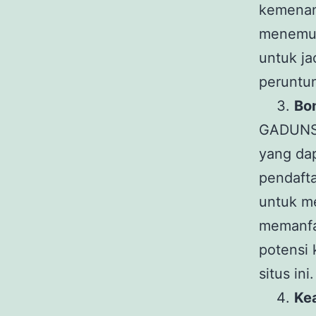
kemenan
menemuk
untuk j
peruntu
Bo
GADUNSL
yang dap
pendafta
untuk m
memanfa
potensi
situs ini.
Ke