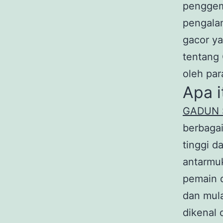
penggem
pengalam
gacor ya
tentang
oleh par
Apa 
GADUN 
berbagai
tinggi d
antarmu
pemain 
dan mul
dikenal 