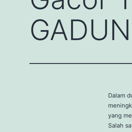
GADUN
Dalam du
meningka
yang me
Salah sa