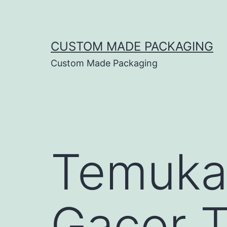
CUSTOM MADE PACKAGING
Custom Made Packaging
Temukan
Gacor T