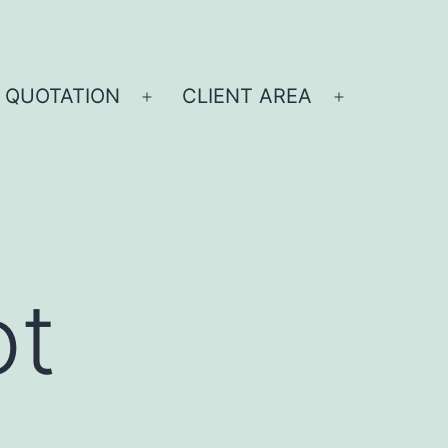
 QUOTATION
CLIENT AREA
ot