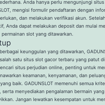
ederhana. Anda hanya perlu mengunjungi situs
OT, mengisi formulir pendaftaran dengan info
erlukan, dan melakukan verifikasi akun. Setela
if, Anda dapat melakukan deposit dan mulai m
 permainan slot yang ditawarkan.
tup
berbagai keunggulan yang ditawarkan, GADU
salah satu situs slot gacor terbaru yang patut d
ncari situs perjudian online, penting untuk me
nawarkan keamanan, kenyamanan, dan peluan
yang baik. GADUNSLOT memenuhi semua krite
t, serta menyediakan pengalaman bermain yang
ikkan. Jangan lewatkan kesempatan untuk mer