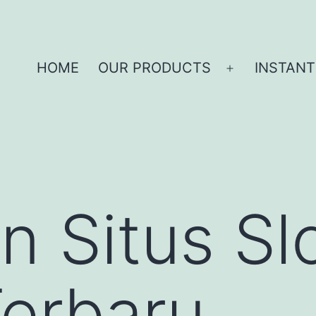
HOME
OUR PRODUCTS
INSTANT
 Situs Sl
erbaru