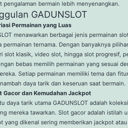
 pengalaman bermain lebih menyenangkan.
ggulan GADUNSLOT
riasi Permainan yang Luas
OT menawarkan berbagai jenis permainan slot
a permainan ternama. Dengan banyaknya piliha
i slot klasik, video slot, hingga slot progresif, 
engan bebas memilih permainan yang sesuai d
ereka. Setiap permainan memiliki tema dan fitur
nambah daya tarik dan keseruan saat bermain.
ot Gacor dan Kemudahan Jackpot
tu daya tarik utama GADUNSLOT adalah koleksi
ng mereka tawarkan. Slot gacor adalah istilah 
t yang dikenal sering memberikan jackpot atau