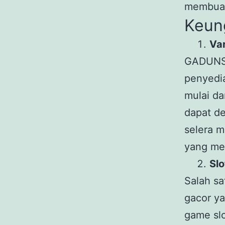
membuat
Keun
Va
GADUNSL
penyedi
mulai dar
dapat d
selera m
yang me
Sl
Salah sa
gacor ya
game slo