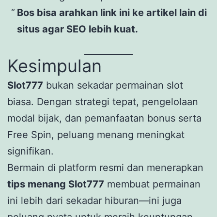
Bos bisa arahkan link ini ke artikel lain di
situs agar SEO lebih kuat.
Kesimpulan
Slot777
bukan sekadar permainan slot
biasa. Dengan strategi tepat, pengelolaan
modal bijak, dan pemanfaatan bonus serta
Free Spin, peluang menang meningkat
signifikan.
Bermain di platform resmi dan menerapkan
tips menang Slot777
membuat permainan
ini lebih dari sekadar hiburan—ini juga
peluang nyata untuk meraih keuntungan.