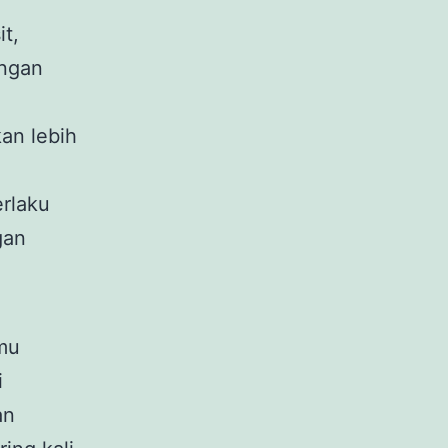
t,
engan
an lebih
rlaku
gan
amu
i
an