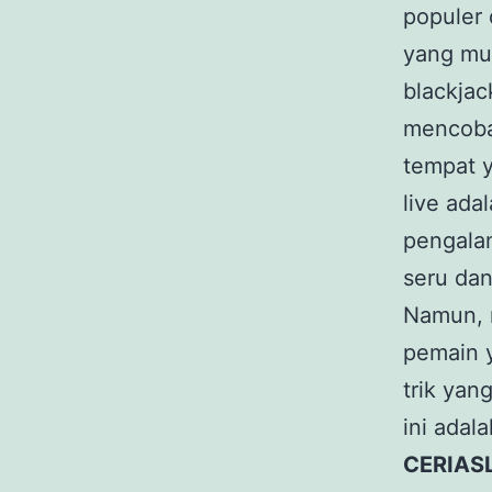
populer 
yang mu
blackjac
mencoba 
tempat y
live ada
pengala
seru da
Namun, m
pemain 
trik ya
ini adal
CERIASL