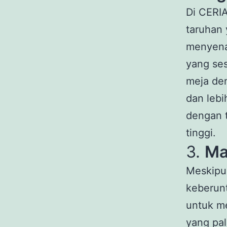
Di CERIA
taruhan 
menyena
yang ses
meja den
dan lebi
dengan t
tinggi.
3.
Ma
Meskipu
keberun
untuk m
yang pa