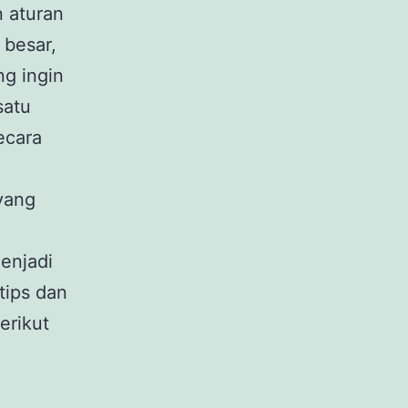
n aturan
besar,
ng ingin
satu
ecara
yang
enjadi
tips dan
erikut