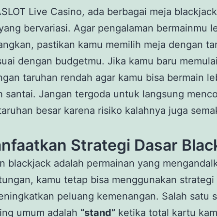
SLOT Live Casino, ada berbagai meja blackjac
yang bervariasi. Agar pengalaman bermainmu l
ngkan, pastikan kamu memilih meja dengan ta
uai dengan budgetmu. Jika kamu baru memulai,
gan taruhan rendah agar kamu bisa bermain le
h santai. Jangan tergoda untuk langsung menc
aruhan besar karena risiko kalahnya juga sema
nfaatkan Strategi Dasar Blac
n blackjack adalah permainan yang mengandal
tungan, kamu tetap bisa menggunakan strategi
eningkatkan peluang kemenangan. Salah satu st
ling umum adalah
“stand”
ketika total kartu ka