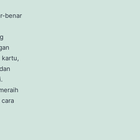
r-benar
ng
ngan
 kartu,
 dan
.
meraih
 cara