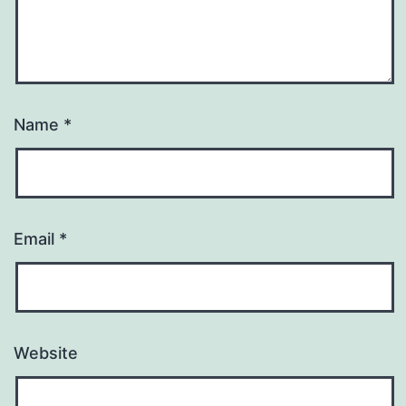
Name
*
Email
*
Website