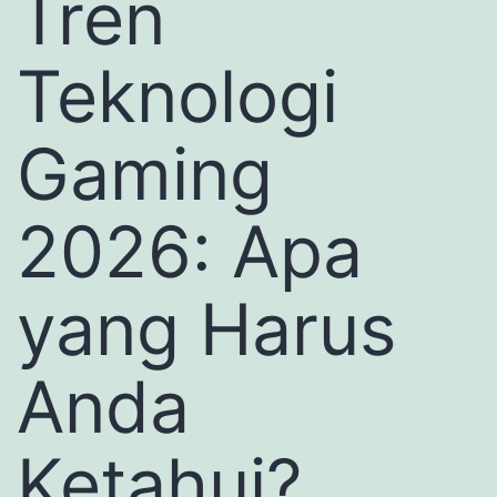
Tren
Teknologi
Gaming
2026: Apa
yang Harus
Anda
Ketahui?