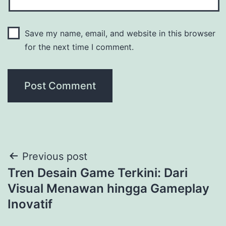
Save my name, email, and website in this browser
for the next time I comment.
Previous post
Tren Desain Game Terkini: Dari
Visual Menawan hingga Gameplay
Inovatif