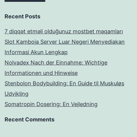
Recent Posts
7 diqqət etməli olduğunuz mostbet məqamları
Slot Kamboja Server Luar Negeri Menyediakan
Informasi Akun Lengkap
Nolvadex Nach der Einnahme: Wichtige
Informationen und Hinweise
Stenbolon Bodybuilding: En Guide til Muskuløs
Udvikling
Somatropin Dosering: En Vejledning
Recent Comments