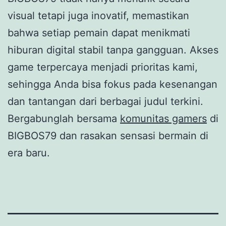
visual tetapi juga inovatif, memastikan
bahwa setiap pemain dapat menikmati
hiburan digital stabil tanpa gangguan. Akses
game terpercaya menjadi prioritas kami,
sehingga Anda bisa fokus pada kesenangan
dan tantangan dari berbagai judul terkini.
Bergabunglah bersama
komunitas gamers
di
BIGBOS79 dan rasakan sensasi bermain di
era baru.