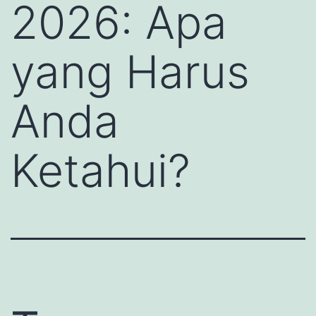
2026: Apa
yang Harus
Anda
Ketahui?