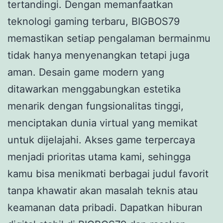
tertandingi. Dengan memanfaatkan
teknologi gaming terbaru, BIGBOS79
memastikan setiap pengalaman bermainmu
tidak hanya menyenangkan tetapi juga
aman. Desain game modern yang
ditawarkan menggabungkan estetika
menarik dengan fungsionalitas tinggi,
menciptakan dunia virtual yang memikat
untuk dijelajahi. Akses game terpercaya
menjadi prioritas utama kami, sehingga
kamu bisa menikmati berbagai judul favorit
tanpa khawatir akan masalah teknis atau
keamanan data pribadi. Dapatkan hiburan