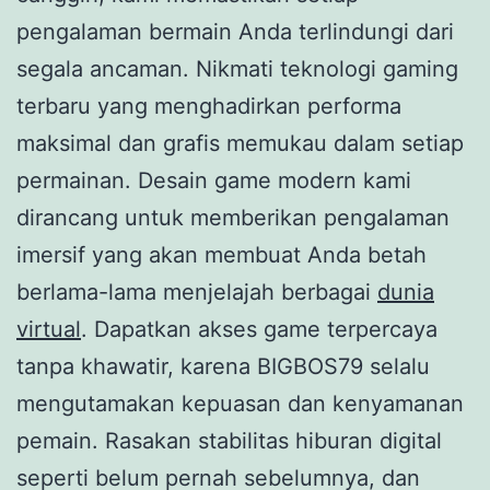
pengalaman bermain Anda terlindungi dari
segala ancaman. Nikmati teknologi gaming
terbaru yang menghadirkan performa
maksimal dan grafis memukau dalam setiap
permainan. Desain game modern kami
dirancang untuk memberikan pengalaman
imersif yang akan membuat Anda betah
berlama-lama menjelajah berbagai
dunia
virtual
. Dapatkan akses game terpercaya
tanpa khawatir, karena BIGBOS79 selalu
mengutamakan kepuasan dan kenyamanan
pemain. Rasakan stabilitas hiburan digital
seperti belum pernah sebelumnya, dan