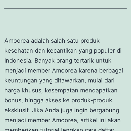
Amoorea adalah salah satu produk
kesehatan dan kecantikan yang populer di
Indonesia. Banyak orang tertarik untuk
menjadi member Amoorea karena berbagai
keuntungan yang ditawarkan, mulai dari
harga khusus, kesempatan mendapatkan
bonus, hingga akses ke produk-produk
eksklusif. Jika Anda juga ingin bergabung
menjadi member Amoorea, artikel ini akan
memberikan tutorial lengkap cara daftar