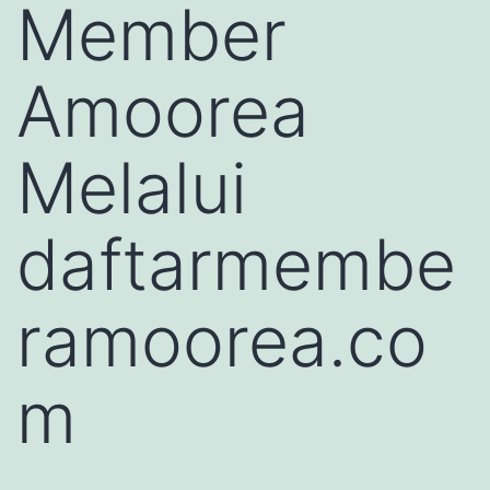
Member
Amoorea
Melalui
daftarmembe
ramoorea.co
m