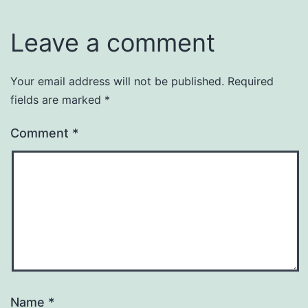
Leave a comment
Your email address will not be published.
Required
fields are marked
*
Comment
*
Name
*