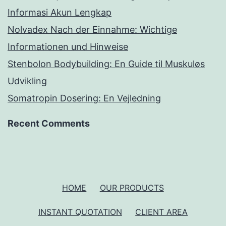
Informasi Akun Lengkap
Nolvadex Nach der Einnahme: Wichtige
Informationen und Hinweise
Stenbolon Bodybuilding: En Guide til Muskuløs
Udvikling
Somatropin Dosering: En Vejledning
Recent Comments
HOME
OUR PRODUCTS
INSTANT QUOTATION
CLIENT AREA