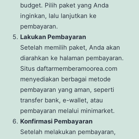
budget. Pilih paket yang Anda
inginkan, lalu lanjutkan ke
pembayaran.
Lakukan Pembayaran
Setelah memilih paket, Anda akan
diarahkan ke halaman pembayaran.
Situs daftarmemberamoorea.com
menyediakan berbagai metode
pembayaran yang aman, seperti
transfer bank, e-wallet, atau
pembayaran melalui minimarket.
Konfirmasi Pembayaran
Setelah melakukan pembayaran,