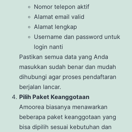
Nomor telepon aktif
Alamat email valid
Alamat lengkap
Username dan password untuk
login nanti
Pastikan semua data yang Anda
masukkan sudah benar dan mudah
dihubungi agar proses pendaftaran
berjalan lancar.
Pilih Paket Keanggotaan
Amoorea biasanya menawarkan
beberapa paket keanggotaan yang
bisa dipilih sesuai kebutuhan dan