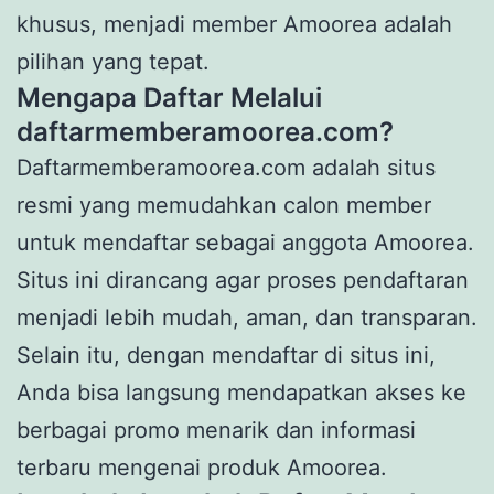
khusus, menjadi member Amoorea adalah
pilihan yang tepat.
Mengapa Daftar Melalui
daftarmemberamoorea.com?
Daftarmemberamoorea.com adalah situs
resmi yang memudahkan calon member
untuk mendaftar sebagai anggota Amoorea.
Situs ini dirancang agar proses pendaftaran
menjadi lebih mudah, aman, dan transparan.
Selain itu, dengan mendaftar di situs ini,
Anda bisa langsung mendapatkan akses ke
berbagai promo menarik dan informasi
terbaru mengenai produk Amoorea.