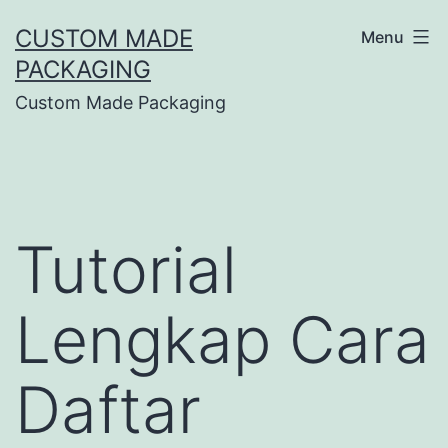
CUSTOM MADE
Menu
PACKAGING
Custom Made Packaging
Tutorial
Lengkap Cara
Daftar