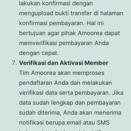
lakukan konfirmasi dengan
mengupload bukti transfer di halaman
konfirmasi pembayaran. Hal ini
bertujuan agar pihak Amoorea dapat
memverifikasi pembayaran Anda
dengan cepat.
Verifikasi dan Aktivasi Member
Tim Amoorea akan memproses
pendaftaran Anda dan melakukan
verifikasi data serta pembayaran. Jika
data sudah lengkap dan pembayaran
sudah diterima, Anda akan menerima
notifikasi berupa email atau SMS