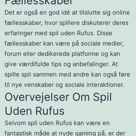
Fællesskaber
Det er også en god idé at tilslutte sig online
fællesskaber, hvor spillere diskuterer deres
erfaringer med spil uden Rufus. Disse
fællesskaber kan være på sociale medier,
forum eller dedikerede platforme og kan
give værdifulde tips og anbefalinger. At
spille spil sammen med andre kan også føre
til nye venskaber og sociale interaktioner.
Overvejelser Om Spil
Uden Rufus
Selvom spil uden Rufus kan være en
fantastisk måde at nyde gaming på, er der