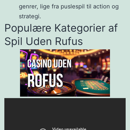
genrer, lige fra puslespil til action og
strategi.
Populære Kategorier af
Spil Uden Rufus