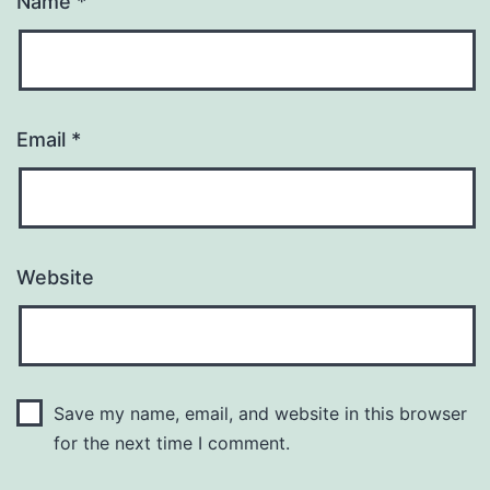
Name
*
Email
*
Website
Save my name, email, and website in this browser
for the next time I comment.