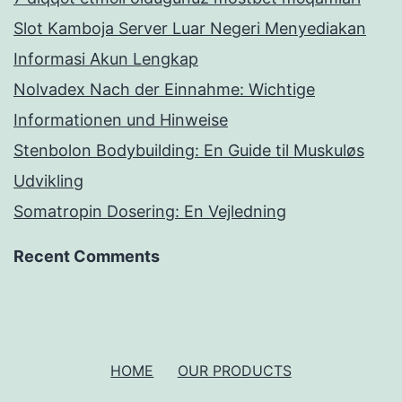
Slot Kamboja Server Luar Negeri Menyediakan
Informasi Akun Lengkap
Nolvadex Nach der Einnahme: Wichtige
Informationen und Hinweise
Stenbolon Bodybuilding: En Guide til Muskuløs
Udvikling
Somatropin Dosering: En Vejledning
Recent Comments
HOME
OUR PRODUCTS