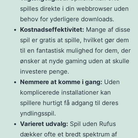
spilles direkte i din webbrowser uden
behov for yderligere downloads.
Kostnadseffektivitet:
Mange af disse
spil er gratis at spille, hvilket gør dem
til en fantastisk mulighed for dem, der
ønsker at nyde gaming uden at skulle
investere penge.
Nemmere at komme i gang:
Uden
komplicerede installationer kan
spillere hurtigt få adgang til deres
yndlingsspil.
Varieret udvalg:
Spil uden Rufus
dækker ofte et bredt spektrum af