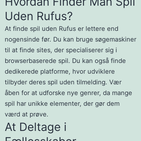
Hvordan Finder Man Spil
Uden Rufus?
At finde spil uden Rufus er lettere end
nogensinde før. Du kan bruge søgemaskiner
til at finde sites, der specialiserer sig i
browserbaserede spil. Du kan også finde
dedikerede platforme, hvor udviklere
tilbyder deres spil uden tilmelding. Vær
åben for at udforske nye genrer, da mange
spil har unikke elementer, der gør dem
værd at prøve.
At Deltage i