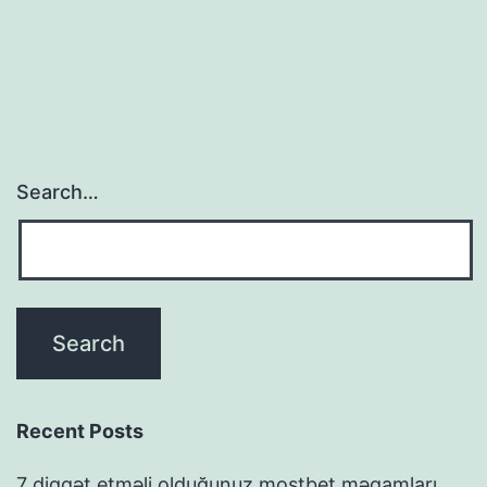
Search…
Recent Posts
7 diqqət etməli olduğunuz mostbet məqamları