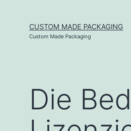
CUSTOM MADE PACKAGING
Custom Made Packaging
Die Bed
Lizenzi