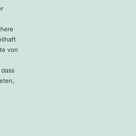
er
öhere
ilhaft
te von
 dass
eten,