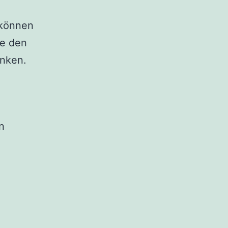
 können
ie den
änken.
n