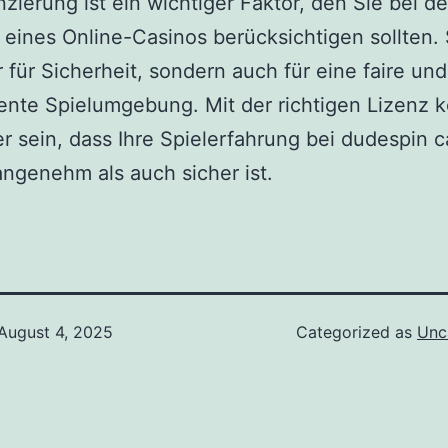
nzierung ist ein wichtiger Faktor, den Sie bei de
eines Online-Casinos berücksichtigen sollten. 
r für Sicherheit, sondern auch für eine faire und
ente Spielumgebung. Mit der richtigen Lizenz 
er sein, dass Ihre Spielerfahrung bei dudespin c
ngenehm als auch sicher ist.
August 4, 2025
Categorized as
Unc