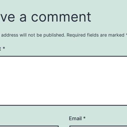
ve a comment
 address will not be published.
Required fields are marked
t
*
Email
*