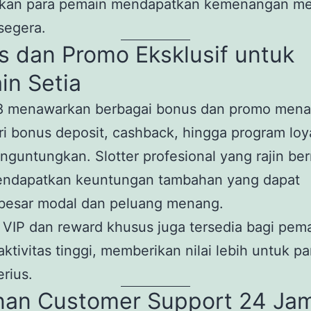
kan para pemain mendapatkan kemenangan me
segera.
s dan Promo Eksklusif untuk
in Setia
88 menawarkan berbagai bonus dan promo menar
ri bonus deposit, cashback, hingga program loya
guntungkan. Slotter profesional yang rajin be
endapatkan keuntungan tambahan yang dapat
esar modal dan peluang menang.
VIP dan reward khusus juga tersedia bagi pem
ktivitas tinggi, memberikan nilai lebih untuk pa
erius.
nan Customer Support 24 Ja