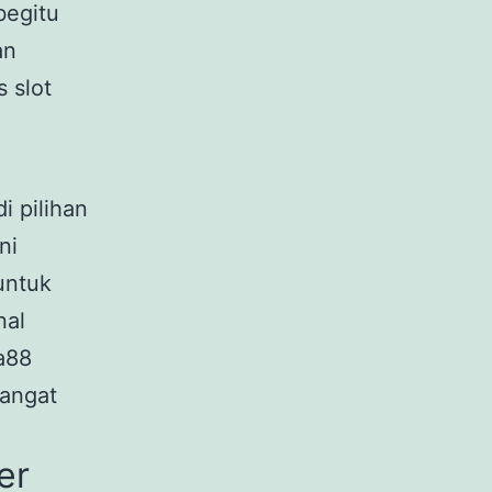
begitu
an
 slot
i pilihan
ni
untuk
nal
a88
sangat
er