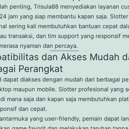
lah penting, Trisula88 menyediakan layanan c
24 jam yang siap membantu kapan saja. Slotter
nal sering kali membutuhkan bantuan cepat dal
tau transaksi, dan tim support yang responsif 
merasa nyaman dan percaya.
tibilitas dan Akses Mudah d
agai Perangkat
8 dapat diakses dengan mudah dari berbagai pe
ktop maupun mobile. Slotter profesional yang s
 di mana saja dan kapan saja membutuhkan pla
ponsif dan cepat.
ntarmuka yang user-friendly, pemain dapat la
an game favorit dan melakukan taruhan tanpa