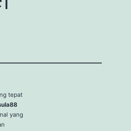
ang tepat
sula88
onal yang
an