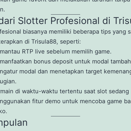
n.
dari Slotter Profesional di Tri
fesional biasanya memiliki beberapa tips yang s
erapkan di Trisula88, seperti:
mantau RTP live sebelum memilih game.
manfaatkan bonus deposit untuk modal tambah
ngatur modal dan menetapkan target kemenan
ugian.
main di waktu-waktu tertentu saat slot sedang 
nggunakan fitur demo untuk mencoba game ba
iko.
mpulan