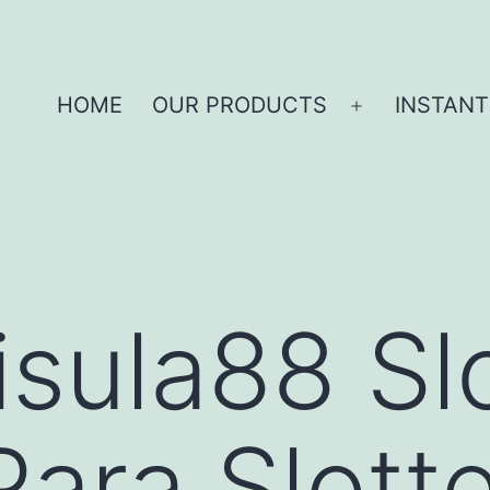
HOME
OUR PRODUCTS
INSTANT
isula88 Sl
Para Slott