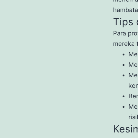
hambata
Tips 
Para pro
mereka t
Me
Me
Me
ker
Ber
Me
ris
Kesi