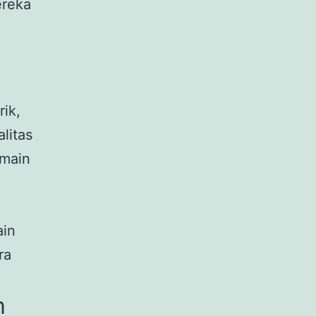
reka
ik,
litas
rmain
ain
ra
m