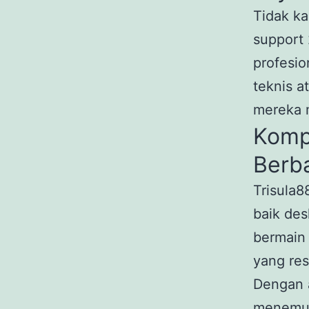
Tidak ka
support 
profesio
teknis a
mereka 
Kompa
Berb
Trisula8
baik des
bermain
yang res
Dengan a
menemuk