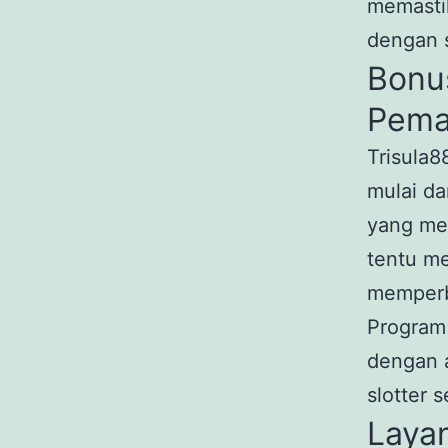
memasti
dengan 
Bonu
Pema
Trisula
mulai da
yang men
tentu m
memperb
Program 
dengan a
slotter s
Laya